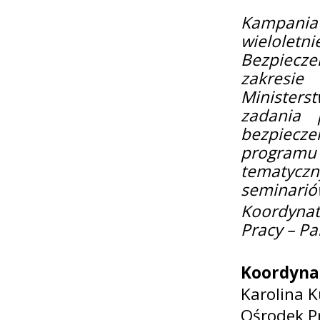
Kampania 
wielole
Bezpiecz
zakresi
Ministerst
zadania 
bezpiecz
program
tematycz
seminariów
Koordynat
Pracy – P
Koordyna
Karolina 
Ośrodek P