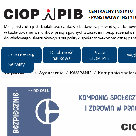
Działalność
Prace
O Instytucie
Wyd
naukowa
CIOP-PIB
Serwisy
Tu jesteś:
..
/
Wydarzenia
/
KAMPANIE
/
Kampania społec