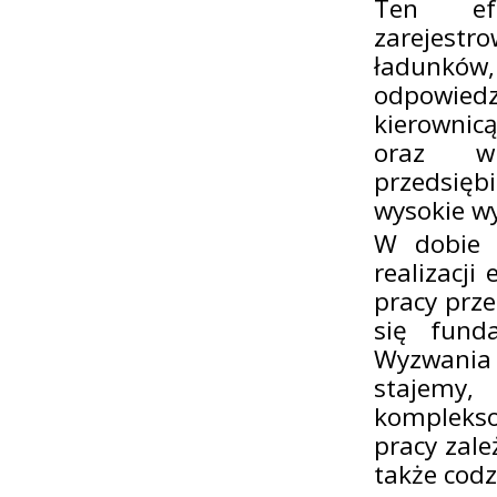
Ten efe
zarejestr
ładunk
odpowiedz
kierownic
oraz wp
przedsięb
wysokie w
W dobie p
realizacji
pracy prz
się fund
Wyzwania 
stajemy
kompleksow
pracy zale
także codz