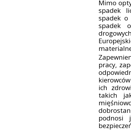
Mimo opty
spadek l
spadek o 
spadek o
drogowyc
Europejsk
materialne
Zapewnien
pracy, zap
odpowiedn
kierowców 
ich zdrow
takich j
mięśniowo
dobrostan
podnosi j
bezpiecze