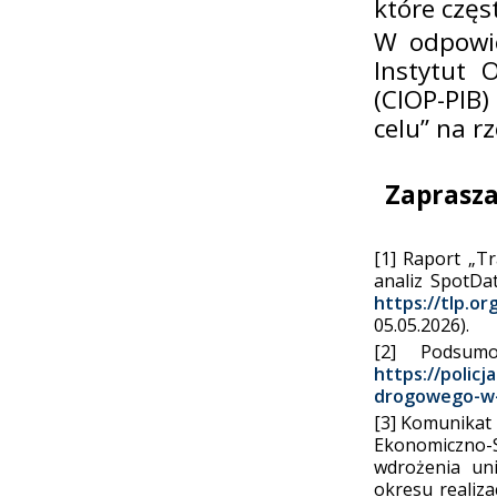
które czę
W odpowie
Instytut 
(CIOP-PIB)
celu” na r
Zaprasza
[1] Raport „T
analiz SpotDa
https://tlp.o
05.05.2026).
[2] Podsum
https://policj
drogowego-w-
[3] Komunikat 
Ekonomiczno
wdrożenia un
okresu realiza