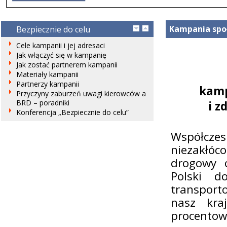
Kampania społ
Bezpiecznie do celu
Cele kampanii i jej adresaci
Jak włączyć się w kampanię
Jak zostać partnerem kampanii
Materiały kampanii
Partnerzy kampanii
kamp
Przyczyny zaburzeń uwagi kierowców a
BRD – poradniki
i 
Konferencja „Bezpiecznie do celu”
Współcze
niezakłóc
drogowy 
Polski d
transport
nasz kra
procentow