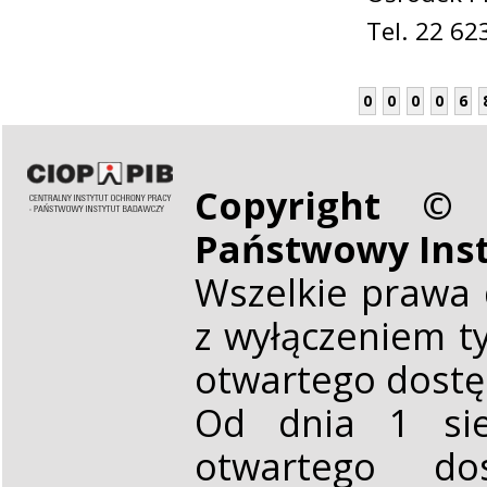
Tel. 22 62
0
0
0
0
6
Copyright © 
Państwowy Ins
Wszelkie prawa 
z wyłączeniem t
otwartego dost
Od dnia 1 sie
otwartego d