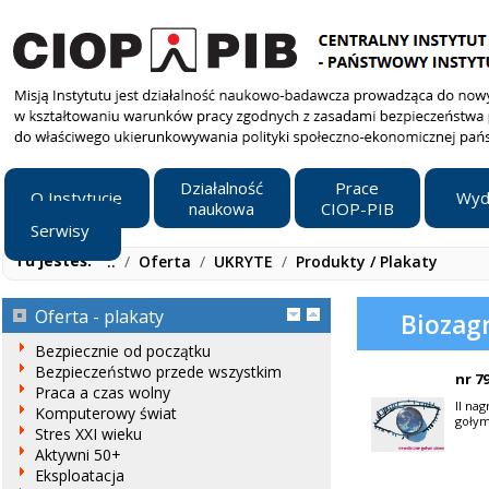
Działalność
Prace
O Instytucie
Wyd
naukowa
CIOP-PIB
Serwisy
Tu jesteś:
..
/
Oferta
/
UKRYTE
/
Produkty / Plakaty
Oferta - plakaty
Biozag
Bezpiecznie od początku
Bezpieczeństwo przede wszystkim
nr 7
Praca a czas wolny
II na
Komputerowy świat
goły
Stres XXI wieku
Aktywni 50+
Eksploatacja