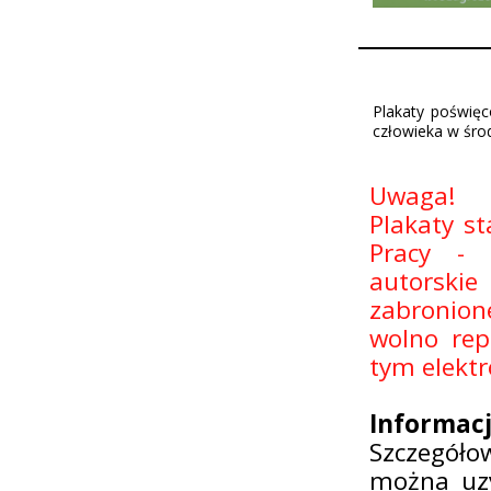
Plakaty poświęc
człowieka w śro
Uwaga!
Plakaty s
Pracy - 
autorskie
zabronion
wolno rep
tym elektr
Informacj
Szczegóło
można uzy