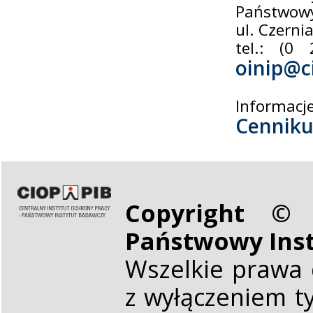
Państwowy
ul. Czern
tel.: (0
oinip@c
Informacj
Cennik
Copyright © 
Państwowy Ins
Wszelkie prawa 
z wyłączeniem t