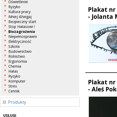
Oświetlenie
Ryzyko
Plakat nr
Kultura pracy
- Jolanta 
Mniej dźwigaj
Bezpieczny start
Stop Hałasowi !
Biozagrożenia
Niepełnosprawni
Elektryczność
Szkoła
Budownictwo
Rolnictwo
Ergonomia
Chemia
Hałas
Ryzyko
Plakat nr
Komputer
Stres
- Aleś Po
Cennik
Produkty
USŁUGI