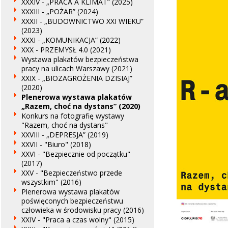
XXXIV - „PRACA A KLIMAT” (2025)
XXXIII - „POŻAR” (2024)
XXXII - „BUDOWNICTWO XXI WIEKU”
(2023)
XXXI - „KOMUNIKACJA” (2022)
XXX - PRZEMYSŁ 4.0 (2021)
Wystawa plakatów bezpieczeństwa
pracy na ulicach Warszawy (2021)
XXIX - „BIOZAGROŻENIA DZISIAJ”
(2020)
Plenerowa wystawa plakatów
„Razem, choć na dystans” (2020)
Konkurs na fotografię wystawy
"Razem, choć na dystans"
XXVIII - „DEPRESJA” (2019)
XXVII - "Biuro" (2018)
XXVI - "Bezpiecznie od początku"
(2017)
XXV - "Bezpieczeństwo przede
wszystkim" (2016)
Plenerowa wystawa plakatów
poświęconych bezpieczeństwu
człowieka w środowisku pracy (2016)
XXIV - "Praca a czas wolny" (2015)