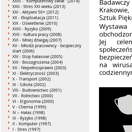
Badawczy
XXIII - "Komputerowy świat" (2014)
XXII - Stres XXI wieku (2013)
Krakowie,
XXI - Aktywni 50+ (2012)
Sztuk Pię
XX - Eksploatacja (2011)
XIX - Oświetlenie (2010)
Wystawa 
XVIII - Ryzyko (2009)
obchodzon
XVII - Kultura pracy (2008)
XVI - Mniej dźwigaj (2007)
Jej cel
XV - Młodzi pracownicy - bezpieczny
społecze
start (2006)
bezpiecze
XIV - Stop hałasowi (2005)
XIII - Biozagrożenia (2004)
na wirus
XII - Niepełnosprawni (2003)
codzienny
XI - Elektryczność (2003)
X - Transport (2002)
IX - Szkoła (2002)
VIII - Budownictwo (2001)
VII - Rolnictwo (2000)
VI - Ergonomia (2000)
V - Chemia (1999)
IV – Hałas (1998)
III - Ryzyko (1998)
II - Komputer (1997)
I - Stres (1997)