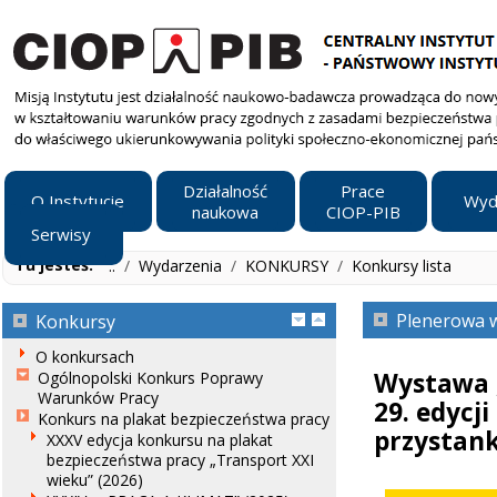
Działalność
Prace
O Instytucie
Wyd
naukowa
CIOP-PIB
Serwisy
Tu jesteś:
..
/
Wydarzenia
/
KONKURSY
/
Konkursy lista
Plenerowa w
Konkursy
O konkursach
Wystawa „
Ogólnopolski Konkurs Poprawy
Warunków Pracy
29. edycj
Konkurs na plakat bezpieczeństwa pracy
przystan
XXXV edycja konkursu na plakat
bezpieczeństwa pracy „Transport XXI
wieku” (2026)