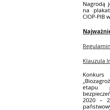
Nagrodą j
na plaka
CIOP-PIB 
Najważnie
Regulamin
Klauzula 
Konkurs
„Biozagro
etapu p
bezpiecze
2020 – 2
państwowy