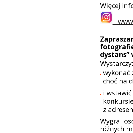
Więcej inf
www.i
Zaprasz
fotograf
dystans” 
Wystarczy
wykonać 
choć na d
i wstawi
konkursi
z adrese
Wygra oso
różnych mi