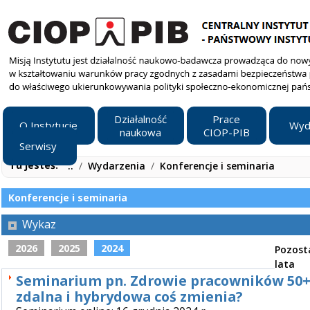
Działalność
Prace
O Instytucie
Wyd
naukowa
CIOP-PIB
Serwisy
Tu jesteś:
..
/
Wydarzenia
/
Konferencje i seminaria
Konferencje i seminaria
Wykaz
2026
2025
2024
Pozost
lata
Seminarium pn. Zdrowie pracowników 50+.
zdalna i hybrydowa coś zmienia?