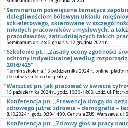
Seminarium online: 16 grudnia 2024 r.
Seminarium poświęcone tematyce zapobi
dolegliwościom bólowym układu mięśnio
szkieletowego, skierowane w szczególnośc
młodych pracowników umysłowych, a takż
pracodawców, zatrudniających takich pr
Seminarium online: 5 grudnia, 12 grudnia 2024 r.
Szkolenie pt.: „Zasady oceny zgodności ś
ochrony indywidualnej według rozporządz
2016/425”
Termin szkolenia: 15 października 2024 r., online, platf
Udział w szkoleniu bezpłatny
Warsztat pn. Jak pracować w świecie cyf
15 października 2024 r., godz. 10:30-14:00, Łódź, ul. Piotr
Konferencja pn. „Prewencja drogą do bezp
zdrowego jutra: zdrowie – demografia – te
8.10.2024 r. godz. 9:30-14:30, Centrala ZUS, Warszawa, ul.
Konferencja pn. „Zdrowy głos w pracy nauc