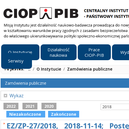
Działalność
Prace
O Instytucie
Wyd
naukowa
CIOP-PIB
Serwisy
Tu jesteś:
..
/
O Instytucie
/
Zamówienia publiczne
Zamówienia publiczne
Wykaz
2022
2021
2020
2018
Niezakończone
Zakończone
EZ/ZP-27/2018, 2018-11-14; Post