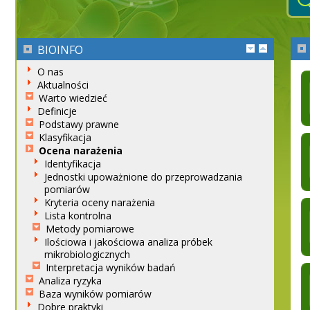
BIOINFO
O nas
Aktualności
Warto wiedzieć
Definicje
Podstawy prawne
Klasyfikacja
Ocena narażenia
Identyfikacja
Jednostki upoważnione do przeprowadzania
pomiarów
Kryteria oceny narażenia
Lista kontrolna
Metody pomiarowe
Ilościowa i jakościowa analiza próbek
mikrobiologicznych
Interpretacja wyników badań
Analiza ryzyka
Baza wyników pomiarów
Dobre praktyki