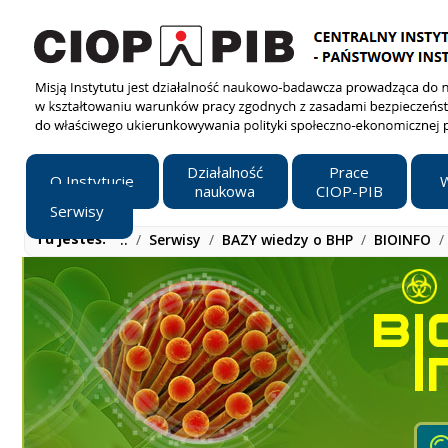
Działalność
Prace
O Instytucie
W
naukowa
CIOP-PIB
Serwisy
Tu jesteś:
..
/
Serwisy
/
BAZY wiedzy o BHP
/
BIOINFO
/