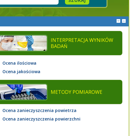
INTERPRETACJA WYNIKÓW
BADAŃ
Ocena ilościowa
Ocena jakościowa
METODY POMIAROWE
Ocena zanieczyszczenia powietrza
Ocena zanieczyszczenia powierzchni