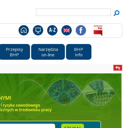
Przepisy
Narzędzia
BHP
BHP
on-line
Info