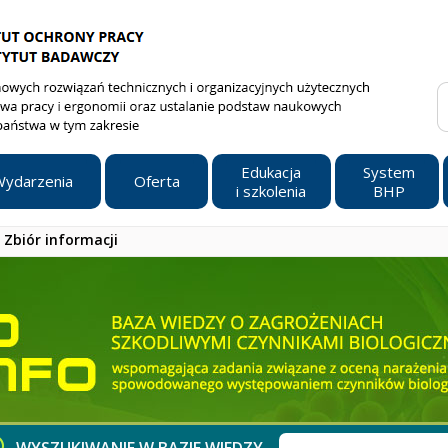
Edukacja
System
ydarzenia
Oferta
i szkolenia
BHP
Zbiór informacji