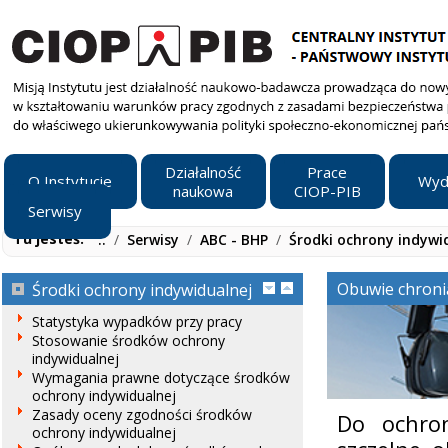
Działalność
Prace
O Instytucie
Wyd
naukowa
CIOP-PIB
Serwisy
Tu jesteś:
..
/
Serwisy
/
ABC - BHP
/
Środki ochrony indywi
Obuwie chroni
Środki ochrony indywidualnej
Statystyka wypadków przy pracy
Stosowanie środków ochrony
indywidualnej
Wymagania prawne dotyczące środków
ochrony indywidualnej
Zasady oceny zgodności środków
Do ochron
ochrony indywidualnej