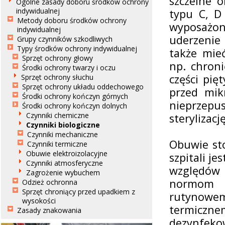
szczelne 
Ogólne zasady doboru środków ochrony
indywidualnej
typu C, D
Metody doboru środków ochrony
wyposażon
indywidualnej
uderzenie
Grupy czynników szkodliwych
Typy środków ochrony indywidualnej
także mie
Sprzęt ochrony głowy
np. chron
Środki ochrony twarzy i oczu
części pię
Sprzęt ochrony słuchu
Sprzęt ochrony układu oddechowego
przed mik
Środki ochrony kończyn górnych
nieprzepu
Środki ochrony kończyn dolnych
Czynniki chemiczne
sterylizację
Czynniki biologiczne
Czynniki mechaniczne
Obuwie st
Czynniki termiczne
Obuwie elektroizolacyjne
szpitali j
Czynniki atmosferyczne
względó
Zagrożenie wybuchem
normom 
Odzież ochronna
Sprzęt chroniący przed upadkiem z
rutynow
wysokości
termiczne
Zasady znakowania
dezynfeko