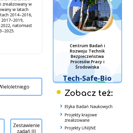
 i zrealizowany w
zowany w latach
latach 2014–2016,
ch 2017–2019,
0–2022, natomiast
23–2025.
Centrum Badań i
Rozwoju Technik
Bezpieczeństwa
Procesów Pracy i
Środowiska
Tech-Safe-Bio
Wieloletniego
Zobacz też:
Etyka Badań Naukowych
Projekty krajowe
zrealizowane
Zestawienie
Projekty UNIJNE
zadań III