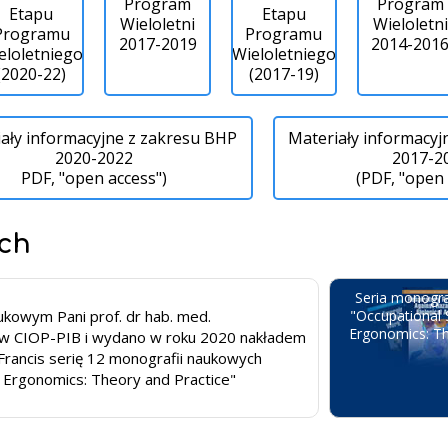
Program
Program
Etapu
Etapu
Wieloletni
Wieloletni
Programu
Programu
2017-2019
2014-201
eloletniego
Wieloletniego
(2020-22)
(2017-19)
ały informacyjne z zakresu BHP
Materiały informacyj
2020-2022
2017-2
PDF, "open access")
(PDF, "open 
ch
Seria monogra
ukowym Pani prof. dr hab. med.
"Occupational 
Ergonomics: Th
w CIOP-PIB i wydano w roku 2020 nakładem
rancis serię 12 monografii naukowych
d Ergonomics: Theory and Practice"