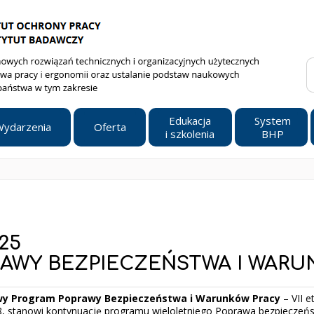
Edukacja
System
ydarzenia
Oferta
i szkolenia
BHP
025
WY BEZPIECZEŃSTWA I WARUNK
y Program Poprawy Bezpieczeństwa i Warunków Pracy
– VII e
028, stanowi kontynuację programu wieloletniego Poprawa bezpiecze