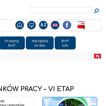
Przepisy
Narzędzia
BHP
BHP
on-line
Info
ÓW PRACY – VI ETAP
tap,
ństwa i warunków