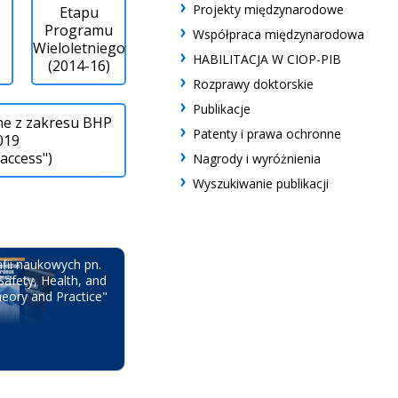
Projekty międzynarodowe
Etapu
Programu
Współpraca międzynarodowa
6
Wieloletniego
HABILITACJA W CIOP-PIB
(2014-16)
Rozprawy doktorskie
Publikacje
ne z zakresu BHP
Patenty i prawa ochronne
019
access")
Nagrody i wyróżnienia
Wyszukiwanie publikacji
fii naukowych pn.
Safety, Health, and
eory and Practice"