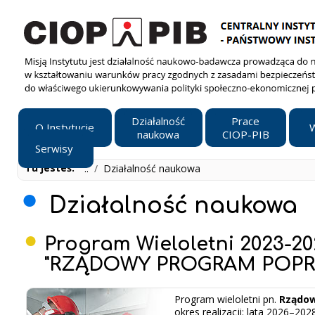
Działalność
Prace
O Instytucie
W
naukowa
CIOP-PIB
Serwisy
Tu jesteś:
..
/
Działalność naukowa
Działalność naukowa
Program Wieloletni 2023-2
"RZĄDOWY PROGRAM POPRA
Program wieloletni pn.
Rządow
okres realizacji: lata 2026–2