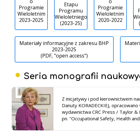
o
o
Etapu
Programie
Programie
Programu
Wieloletnim
Wieloletnim
Wieloletniego
Wi
2023-2025
2020-2022
(2023-25)
Materiały informacyjne z zakresu BHP
Materi
2023-2025
(PDF, "open access")
Seria monografii naukowy
Z inicjatywy i pod kierownictwem na
Danuty KORADECKIEJ, opracowano 
wydawnictwa CRC Press / Taylor & F
pn. "Occupational Safety, Health an