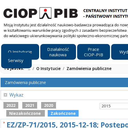
Działalność
Prace
O Instytucie
Wyd
naukowa
CIOP-PIB
Serwisy
Tu jesteś:
..
/
O Instytucie
/
Zamówienia publiczne
Zamówienia publiczne
Wykaz
2022
2021
2020
2015
Niezakończone
Zakończone
EZ/ZP-71/2015, 2015-12-18; Postę