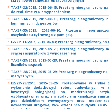
skrzyniowej i chłodziarek laboratoryjnych
TA/ZP-32/2015, 2015-06-15; Przetarg nieograniczony n
do real-time PCR z wyposażeniem
TA/ZP-34/2015, 2015-06-10; Przetarg nieograniczony
laminarnych i dygestoriów
TA/ZP-35/2015, 2015-06-10; Przetarg nieogranic
oscyloskopu cyfrowego z pamięcią.
EZ/ZP-11/2015, 2015-06-03; Przetarg nieograniczony na
TA/ZP-27/2015, 2015-05-29; Przetarg nieograniczony
ssącej i aspiratorów z wyposażeniem
TA/ZP-29/2015, 2015-05-29; Przetarg nieograniczony n
liczników cząstek
TA/ZP-28/2015, 2015-05-29; Przetarg nieograniczony n
medycznych
EZ/ZP-25/2015, 2015-05-26; Postępowanie w trybie 
wykonanie dodatkowych robót budowlanych w ra
inwestycji polegającej na modernizacji przyłą
ogólnospławnej wraz z instalacjami kanalizacji sanit
pod dziedzińcem wewnętrznym oraz modernizac
nawierzchni drogowej w/w dziedzińca budynku CIOP-