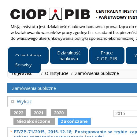
Działalność
Prace
O Instytucie
W
naukowa
CIOP-PIB
Serwisy
Tu jesteś:
..
/
O Instytucie
/
Zamówienia publiczne
Zamówienia publiczne
Wykaz
2022
2021
2020
2015
Niezakończone
Zakończone
EZ/ZP-71/2015, 2015-12-18; Postępowanie w trybie za