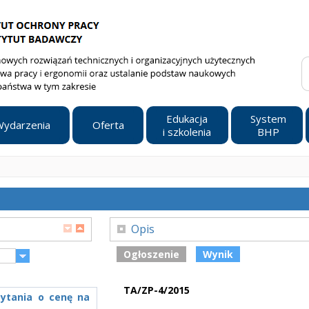
Edukacja
System
ydarzenia
Oferta
i szkolenia
BHP
Opis
Ogłoszenie
Wynik
TA/ZP-4/2015
pytania o cenę na