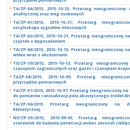
przyrządów pomiarowych
TA/ZP-64/2015, 2015-10-23; Przetarg nieograniczon
analitycznej oraz wag osobowych
TA/ZP-61/2015, 2015-10-21; Przetarg nieogranic
oscyloskopu sygnałów mieszanych
TA/ZP-62/2015, 2015-10-21; Przetarg nieograniczony n
cząstek z wyposażeniem
TA/ZP-60/2015, 2015-10-15, Przetarg nieograniczony 
wideo wraz z akcesoriami
TO/ZP-59/2015, 2015-10-13; Przetarg nieograniczon
czasopism zagranicznych oraz gazet i czasopism krajow
TAZP-58/2015, 2015-10-09; Przetarg nieogranic
przyrządów pomiarowych
TA/ZP-57/2015, 2015-10-07; Przetarg nieograniczony n
do pomiarów i wizualizacji pola akustycznego źródeł d
TA/ZP-56/2015 Przetarg nieograniczony na 
klimatycznej.
NO/ZP-55/2015, 2015-09-03; Przetarg nieogranic
stanowisk do badania penetracji wobec aerozoli ciekłyc