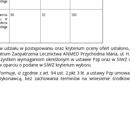
ega
łnia
90
10
100
łu w
ferta
ega
 udziału w postępowaniu oraz kryterium oceny ofert ustalono,
entrum Zaopatrzenia Lecznictwa ANMED Przychodnia Maria, ul. H.
wszystkim wymaganiom określonym w ustawie Pzp oraz w SIWZ i
 w oparciu o podane w SIWZ kryterium wyboru.
muje, iż zgodnie z art. 94 ust. 2 pkt 3 lit. a ustawy Pzp umowa
ykonawcą, bez zachowania terminów na wniesienie środków