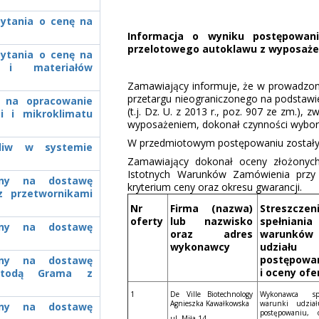
pytania o cenę na
Informacja o wyniku postępowan
przelotowego autoklawu z wyposaż
pytania o cenę na
 i materiałów
Zamawiający informuje, że w prowadzon
przetargu nieograniczonego na podstawi
y na opracowanie
(t.j. Dz. U. z 2013 r., poz. 907 ze zm.)
i i mikroklimatu
wyposażeniem, dokonał czynności wyboru 
W przedmiotowym postępowaniu zostały 
aliw w systemie
Zamawiający dokonał oceny złożonych 
Istotnych Warunków Zamówienia przy w
zony na dostawę
kryterium ceny oraz okresu gwarancji.
z przetwornikami
Nr
Firma (nazwa)
Streszczen
oferty
lub nazwisko
spełniania
zony na dostawę
oraz adres
warunków
wykonawcy
udział
postępowa
zony na dostawę
i oceny ofe
metodą Grama z
1
De Ville Biotechnology
Wykonawca spe
Agnieszka Kawałkowska
warunki udzia
zony na dostawę
postępowaniu, o
ul. Miła 14