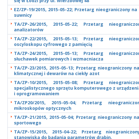
się w Łodzi przy ul. Wierzbowej 48
EZ/ZP-19/2015, 2015-05-22; Przetarg nieograniczony n
suwnicy
TA/ZP-26/2015, 2015-05-22; Przetarg nieogranic
analizatorów
TA/ZP-22/2015, 2015-05-13; Przetarg nieogranic
oscyloskopu cyfrowego z pamięcią
TA/ZP-24/2015, 2015-05-13; Przetarg nieogranic
słuchawek pomiarowych i wzmacniacza
TA/ZP-23/2015, 2015-05-13; Przetarg nieograniczony 
klimatycznej i dewarów na ciekły azot
TA/ZP-10/2015, 2015-05-08; Przetarg nieogranic
specjalistycznego sprzętu komputerowego z urządzeni
i oprogramowaniem
TA/ZP20/2015, 2015-05-04; Przetarg nieogranic
mikroskopów optycznych
TA/ZP-21/2015, 2015-05-04; Przetarg nieograniczony n
sportowego
TA/ZP-15/2015, 2015-04-22; Przetarg nieogranicz
stanowiska do badania parametrów drabin.