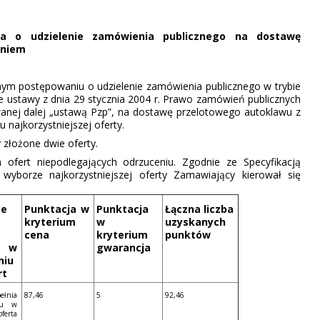
ia o udzielenie zamówienia publicznego na dostawę
eniem
ym postępowaniu o udzielenie zamówienia publicznego w trybie
e ustawy z dnia 29 stycznia 2004 r. Prawo zamówień publicznych
, zwanej dalej „ustawą Pzp”, na dostawę przelotowego autoklawu z
najkorzystniejszej oferty.
złożone dwie oferty.
ofert niepodlegających odrzuceniu. Zgodnie ze Specyfikacją
yborze najkorzystniejszej oferty Zamawiający kierował się
ie
Punktacja w
Punktacja
Łączna liczba
kryterium
w
uzyskanych
cena
kryterium
punktów
u w
gwarancja
niu
rt
łnia
87,46
5
92,46
łu w
ferta