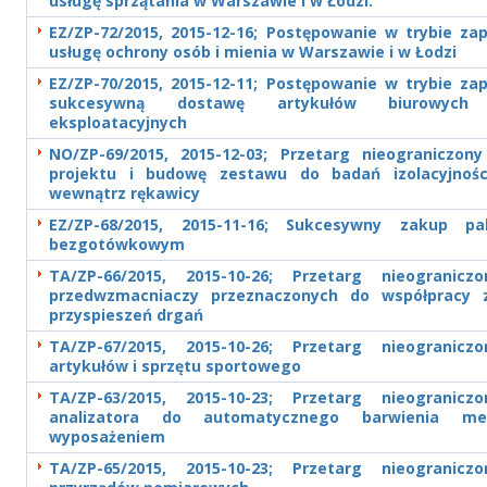
usługę sprzątania w Warszawie i w Łodzi.
EZ/ZP-72/2015, 2015-12-16; Postępowanie w trybie za
usługę ochrony osób i mienia w Warszawie i w Łodzi
EZ/ZP-70/2015, 2015-12-11; Postępowanie w trybie za
sukcesywną dostawę artykułów biurowych
eksploatacyjnych
NO/ZP-69/2015, 2015-12-03; Przetarg nieograniczon
projektu i budowę zestawu do badań izolacyjnośc
wewnątrz rękawicy
EZ/ZP-68/2015, 2015-11-16; Sukcesywny zakup p
bezgotówkowym
TA/ZP-66/2015, 2015-10-26; Przetarg nieogranic
przedwzmacniaczy przeznaczonych do współpracy 
przyspieszeń drgań
TA/ZP-67/2015, 2015-10-26; Przetarg nieogranic
artykułów i sprzętu sportowego
TA/ZP-63/2015, 2015-10-23; Przetarg nieogranic
analizatora do automatycznego barwienia 
wyposażeniem
TA/ZP-65/2015, 2015-10-23; Przetarg nieogranic