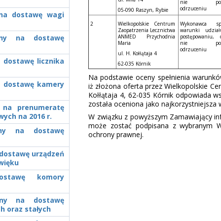
nie podl
odrzuceniu
05-090 Raszyn, Rybie
y na dostawę wagi
2
Wielkopolskie Centrum
Wykonawca spe
Zaopatrzenia Lecznictwa
warunki udzia
zony na dostawę
ANMED Przychodnia
postępowaniu, o
Maria
nie podl
odrzuceniu
ul. H. Kołłątaja 4
a dostawę licznika
62-035 Kórnik
Na podstawie oceny spełnienia warunków
na dostawę kamery
iż złożona oferta przez Wielkopolskie C
Kołłątaja 4, 62-035 Kórnik odpowiada 
została oceniona jako najkorzystniejsza
y na prenumeratę
ych na 2016 r.
W związku z powyższym Zamawiający infor
może zostać podpisana z wybranym W
zony na dostawę
ochrony prawnej.
a dostawę urządzeń
źwięku
dostawę komory
zony na dostawę
h oraz stałych