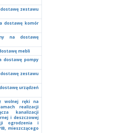
a dostawę zestawu
 na dostawę komór
zony na dostawę
 dostawę mebli
 na dostawę pompy
a dostawę zestawu
a dostawę urządzeń
z wolnej ręki na
mach realizacji
cza kanalizacji
arnej i deszczowej
ji ogrodzenia i
PIB, mieszczącego