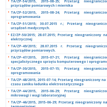
TA/ZP-54/2015, 2015-08-25; Przetarg nieogranic
przyrządów pomiarowych i miernika
TA/ZP-52/2015, 2015-08-24; Przetarg nieogranic
oprogramowania
TA/ZP-51/2015; 30.07.2015 r.; Przetarg nieograni
urządzeń medycznych.
EZ/ZP-50/2015; 28.07.2015; Przetarg nieograniczony n
elektrycznej
TA/ZP-49/2015; 28.07.2015 r. Przetarg nieograni
przyrządów pomiarowych.
TA/ZP-47/2015, 2015-07-21; Przetarg nieogranic
specjalistycznego sprzętu komputerowego i oprogram
TA/ZP-30/2015, 2015-07-15; Przetarg nieogranic
oprogramowania
TA/ZP-48/2015, 2015-07-14; Przetarg nieograniczony n
czasu zaniku ładunku elektrostatycznego
TA/ZP-44/2015, 2015-06-29; Przetarg nieogranic
mikrowagi i wagi laboratoryjnej
TA/ZP-46/2015, 2015-06-29; Przetarg nieograniczony 
termowizyjnej