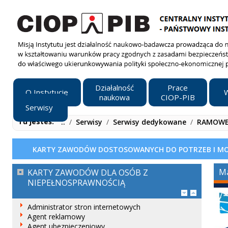
Działalność
Prace
O Instytucie
W
naukowa
CIOP-PIB
Serwisy
Tu jesteś:
..
/
Serwisy
/
Serwisy dedykowane
/
RAMOWE
KARTY ZAWODÓW DOSTOSOWANYCH DO POTRZEB I MOŻ
Ma
KARTY ZAWODÓW DLA OSÓB Z
NIEPEŁNOSPRAWNOŚCIĄ
Administrator stron internetowych
Agent reklamowy
Agent ubezpieczeniowy