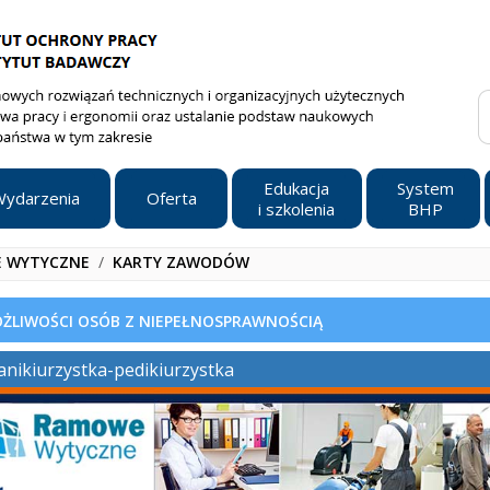
Edukacja
System
ydarzenia
Oferta
i szkolenia
BHP
 WYTYCZNE
/
KARTY ZAWODÓW
LIWOŚCI OSÓB Z NIEPEŁNOSPRAWNOŚCIĄ
nikiurzystka-pedikiurzystka