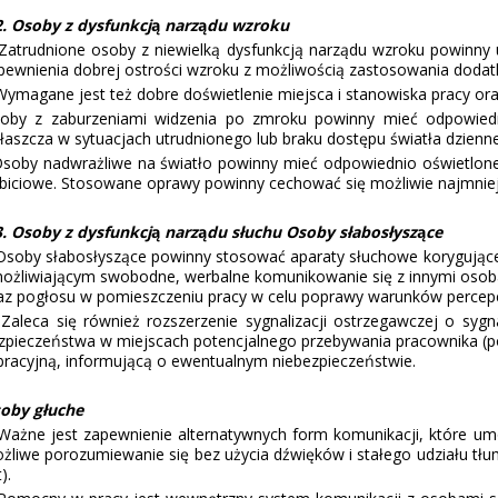
2. Osoby z dysfunkcj
ą
narz
ą
du wzroku
trudnione osoby z niewielką dysfunkcją narządu wzroku powinny u
pewnienia dobrej ostrości wzroku z możliwością zastosowania doda
magane jest też dobre doświetlenie miejsca i stanowiska pracy oraz 
oby z zaburzeniami widzenia po zmroku powinny mieć odpowiedni
łaszcza w sytuacjach utrudnionego lub braku dostępu światła dzienn
oby nadwrażliwe na światło powinny mieć odpowiednio oświetlone s
biciowe. Stosowane oprawy powinny cechować się możliwie najmniej
3. Osoby z dysfunkcj
ą
narz
ą
du słuchu Osoby słabosłysz
ą
ce
oby słabosłyszące powinny stosować aparaty słuchowe korygujące 
ożliwiającym swobodne, werbalne komunikowanie się z innymi osobami
az pogłosu w pomieszczeniu pracy w celu poprawy warunków percepcj
leca się również rozszerzenie sygnalizacji ostrzegawczej o sygna
zpieczeństwa w miejscach potencjalnego przebywania pracownika (pomi
bracyjną, informującą o ewentualnym niebezpieczeństwie.
oby głuche
żne jest zapewnienie alternatywnych form komunikacji, które um
żliwe porozumiewanie się bez użycia dźwięków i stałego udziału 
).