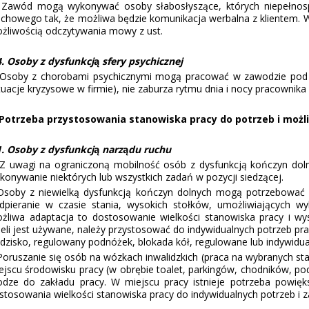
wód mogą wykonywać osoby słabosłyszące, których niepełnos
uchowego tak, że możliwa będzie komunikacja werbalna z klientem.
żliwością odczytywania mowy z ust.
4. Osoby z dysfunkcj
ą
sfery psychicznej
oby z chorobami psychicznymi mogą pracować w zawodzie pod wa
tuacje kryzysowe w firmie), nie zaburza rytmu dnia i nocy pracowni
 Potrzeba przystosowania stanowiska pracy do potrzeb i mo
ż
l
1. Osoby z dysfunkcj
ą
narz
ą
du ruchu
uwagi na ograniczoną mobilność osób z dysfunkcją kończyn dolnyc
konywanie niektórych lub wszystkich zadań w pozycji siedzącej.
oby z niewielką dysfunkcją kończyn dolnych mogą potrzebować za
dpieranie w czasie stania, wysokich stołków, umożliwiających wy
żliwa adaptacja to dostosowanie wielkości stanowiska pracy i wys
żeli jest używane, należy przystosować do indywidualnych potrzeb p
edzisko, regulowany podnóżek, blokada kół, regulowane lub indywidual
ruszanie się osób na wózkach inwalidzkich (praca na wybranych stan
ejscu środowisku pracy (w obrębie toalet, parkingów, chodników, p
odze do zakładu pracy. W miejscu pracy istnieje potrzeba powię
stosowania wielkości stanowiska pracy do indywidualnych potrzeb i