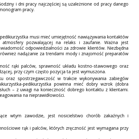
Godziny i dni pracy najczęściej są uzależnione od pracy danego
rmonogram pracy.
a­pedikiurzystka musi mieć umiejętność nawiązywania kontaktów
i atmosfery pozwalającej na relaks i zaufanie. Ważna jest
świadomość odpowiedzialności za zdrowie klientów. Niezbędna
t również nadążanie za trendami mody i znajomość preparatów
ność rąki palców, sprawność układu kostno-stawowego oraz
zącej, przy czym często pozycja ta jest wymuszona.
u oraz spostrzegawczość w trakcie wykonywania zabiegów
ikiurzystka-pedikiurzystka powinna mieć dobry wzrok (dobra
słuch – z uwagi na konieczność dobrego kontaktu z klientami.
eagowania na nieprawidłowości.
e wtym zawodzie, jest nosicielstwo chorób zakaźnych i
ościowe rąk i palców, których zręczność jest wymagana przy