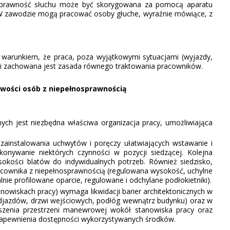
prawność słuchu może być skorygowana za pomocą aparatu
 W zawodzie mogą pracować osoby głuche, wyraźnie mówiące, z
runkiem, że praca, poza wyjątkowymi sytuacjami (wyjazdy,
ka i zachowana jest zasada równego traktowania pracowników.
iwo
ś
ci osób z niepełnosprawno
ś
ci
ą
h jest niezbędna właściwa organizacja pracy, umożliwiająca
instalowania uchwytów i poręczy ułatwiających wstawanie i
konywanie niektórych czynności w pozycji siedzącej. Kolejna
okości blatów do indywidualnych potrzeb. Również siedzisko,
racownika z niepełnosprawnością (regulowana wysokość, uchylne
nie profilowane oparcie, regulowane i odchylane podłokietniki).
owiskach pracy) wymaga likwidacji barier architektonicznych w
odjazdów, drzwi wejściowych, podłóg wewnątrz budynku) oraz w
kszenia przestrzeni manewrowej wokół stanowiska pracy oraz
 zapewnienia dostępności wykorzystywanych środków.