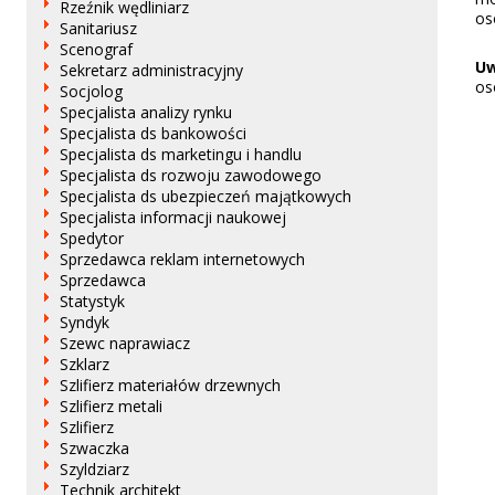
Rzeźnik wędliniarz
os
Sanitariusz
Scenograf
U
Sekretarz administracyjny
os
Socjolog
Specjalista analizy rynku
Specjalista ds bankowości
Specjalista ds marketingu i handlu
Specjalista ds rozwoju zawodowego
Specjalista ds ubezpieczeń majątkowych
Specjalista informacji naukowej
Spedytor
Sprzedawca reklam internetowych
Sprzedawca
Statystyk
Syndyk
Szewc naprawiacz
Szklarz
Szlifierz materiałów drzewnych
Szlifierz metali
Szlifierz
Szwaczka
Szyldziarz
Technik architekt