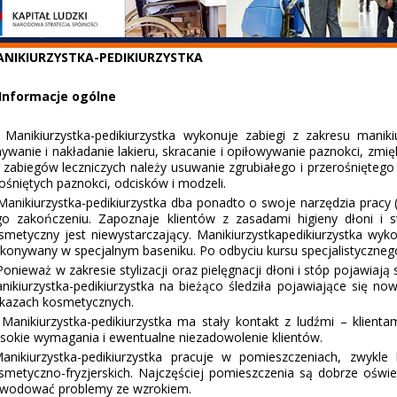
NIKIURZYSTKA-PEDIKIURZYSTKA
 Informacje ogólne
nikiurzystka-pedikiurzystka wykonuje zabiegi z zakresu manikiu
ywanie i nakładanie lakieru, skracanie i opiłowywanie paznokci, zmi
 zabiegów leczniczych należy usuwanie zgrubiałego i przerośnięte
ośniętych paznokci, odcisków i modzeli.
nikiurzystka-pedikiurzystka dba ponadto o swoje narzędzia pracy (np.
go zakończeniu. Zapoznaje klientów z zasadami higieny dłoni i st
smetyczny jest niewystarczający. Manikiurzystka­pedikiurzystka wy
konywany w specjalnym baseniku. Po odbyciu kursu specjalistyczne
nieważ w zakresie stylizacji oraz pielęgnacji dłoni i stóp pojawiają
nikiurzystka-pedikiurzystka na bieżąco śledziła pojawiające się now
kazach kosmetycznych.
nikiurzystka-pedikiurzystka ma stały kontakt z ludźmi – klienta
sokie wymagania i ewentualne niezadowolenie klientów.
nikiurzystka-pedikiurzystka pracuje w pomieszczeniach, zwyk
smetyczno-fryzjerskich. Najczęściej pomieszczenia są dobrze oświe
wodować problemy ze wzrokiem.