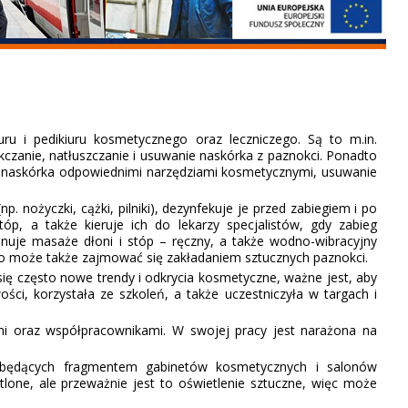
ru i pedikiuru kosmetycznego oraz leczniczego. Są to m.in.
ękczanie, natłuszczanie i usuwanie naskórka z paznokci. Ponadto
go naskórka odpowiednimi narzędziami kosmetycznymi, usuwanie
 nożyczki, cążki, pilniki), dezynfekuje je przed zabiegiem i po
óp, a także kieruje ich do lekarzy specjalistów, gdy zabieg
konuje masaże dłoni i stóp – ręczny, a także wodno-wibracyjny
go może także zajmować się zakładaniem sztucznych paznokci.
 się często nowe trendy i odkrycia kosmetyczne, ważne jest, aby
ości, korzystała ze szkoleń, a także uczestniczyła w targach i
mi oraz współpracownikami. W swojej pracy jest narażona na
le będących fragmentem gabinetów kosmetycznych i salonów
tlone, ale przeważnie jest to oświetlenie sztuczne, więc może