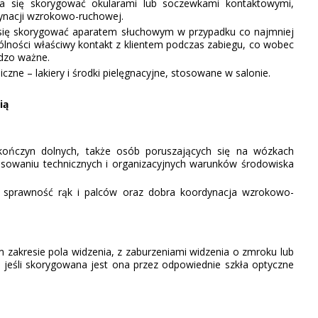
a się skorygować okularami lub soczewkami kontaktowymi,
dynacji wzrokowo-ruchowej.
 się skorygować aparatem słuchowym w przypadku co najmniej
ólności właściwy kontakt z klientem podczas zabiegu, co wobec
rdzo ważne.
ne – lakiery i środki pielęgnacyjne, stosowane w salonie.
i
ą
ończyn dolnych, także osób poruszających się na wózkach
ostosowaniu technicznych i organizacyjnych warunków środowiska
t sprawność rąk i palców oraz dobra koordynacja wzrokowo-
zakresie pola widzenia, z zaburzeniami widzenia o zmroku lub
 jeśli skorygowana jest ona przez odpowiednie szkła optyczne