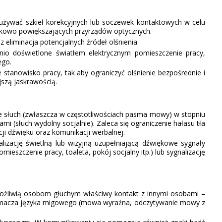
żywać szkieł korekcyjnych lub soczewek kontaktowych w celu
tkowo powiększających przyrządów optycznych.
eliminacja potencjalnych źródeł olśnienia.
o doświetlone światłem elektrycznym pomieszczenie pracy,
ego.
tanowisko pracy, tak aby ograniczyć olśnienie bezpośrednie i
szą jaskrawością.
słuch (zwłaszcza w częstotliwościach pasma mowy) w stopniu
 (słuch wydolny socjalnie). Zaleca się ograniczenie hałasu tła
i dźwięku oraz komunikacji werbalnej.
lizację świetlną lub wizyjną uzupełniającą dźwiękowe sygnały
eszczenie pracy, toaleta, pokój socjalny itp.) lub sygnalizację
ożliwią osobom głuchym właściwy kontakt z innymi osobami –
tłumacza języka migowego (mowa wyraźna, odczytywanie mowy z