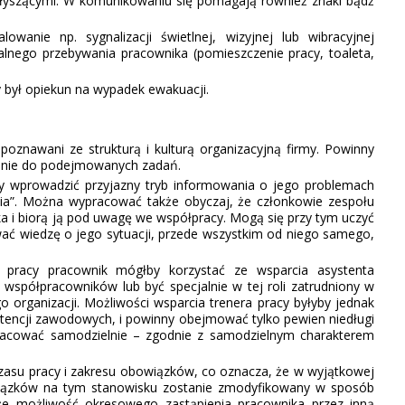
yszącymi. W komunikowaniu się pomagają również znaki bądź
wanie np. sygnalizacji świetlnej, wizyjnej lub wibracyjnej
lnego przebywania pracownika (pomieszczenie pracy, toaleta,
y był opiekun na wypadek ewakuacji.
nawani ze strukturą i kulturą organizacyjną firmy. Powinny
ośnie do podejmowanych zadań.
y wprowadzić przyjazny tryb informowania o jego problemach
nia”. Można wypracować także obyczaj, że członkowie zespołu
ka i biorą ją pod uwagę we współpracy. Mogą się przy tym uczyć
ć wiedzę o jego sytuacji, przede wszystkim od niego samego,
pracy pracownik mógłby korzystać ze wsparcia asystenta
spółpracowników lub być specjalnie w tej roli zatrudniony w
 organizacji. Możliwości wsparcia trenera pracy byłyby jednak
mpetencji zawodowych, i powinny obejmować tylko pewien niedługi
pracować samodzielnie – zgodnie z samodzielnym charakterem
asu pracy i zakresu obowiązków, co oznacza, że w wyjątkowej
owiązków na tym stanowisku zostanie zmodyfikowany w sposób
że możliwość okresowego zastąpienia pracownika przez inną