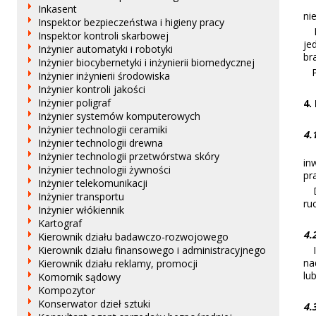
Ut
Inkasent
ni
Inspektor bezpieczeństwa i higieny pracy
Pr
Inspektor kontroli skarbowej
je
Inżynier automatyki i robotyki
br
Inżynier biocybernetyki i inżynierii biomedycznej
Pr
Inżynier inżynierii środowiska
Inżynier kontroli jakości
Inżynier poligraf
4.
Inżynier systemów komputerowych
Inżynier technologii ceramiki
4.
Inżynier technologii drewna
Mo
Inżynier technologii przetwórstwa skóry
in
Inżynier technologii żywności
pr
Inżynier telekomunikacji
Do
Inżynier transportu
ru
Inżynier włókiennik
Kartograf
4.
Kierownik działu badawczo-rozwojowego
Is
Kierownik działu finansowego i administracyjnego
na
Kierownik działu reklamy, promocji
lu
Komornik sądowy
Kompozytor
Konserwator dzieł sztuki
4.