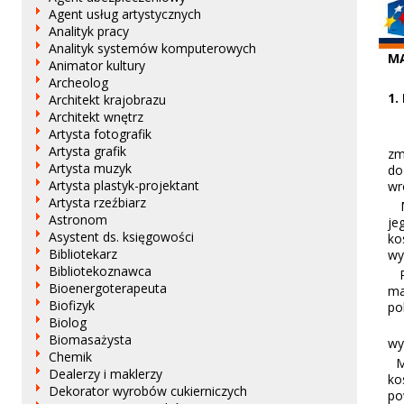
Agent usług artystycznych
Analityk pracy
Analityk systemów komputerowych
MA
Animator kultury
Archeolog
1.
Architekt krajobrazu
Architekt wnętrz
Artysta fotografik
Ma
Artysta grafik
zm
Artysta muzyk
do
Artysta plastyk-projektant
wr
Artysta rzeźbiarz
Ma
Astronom
je
Asystent ds. księgowości
ko
Bibliotekarz
wy
Bibliotekoznawca
Po
Bioenergoterapeuta
ma
Biofizyk
po
Biolog
Ma
Biomasażysta
wy
Chemik
Ma
Dealerzy i maklerzy
ko
Dekorator wyrobów cukierniczych
po