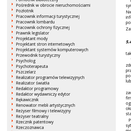
Po
Pośrednik w obrocie nieruchomościami
sy
Pozłotnik
Ni
Pracownik informacji turystycznej
in
Pracownik lombardu
po
Pracownik ochrony fizycznej
Za
Prawnik legislator
Projektant mody
5.
Projektant stron internetowych
Pr
Projektant systemów komputerowych
ta
Przewodnik turystyczny
W 
Psycholog
zd
Psychoterapeuta
pr
Pszczelarz
po
Realizator programów telewizyjnych
lu
Realizator światła
W 
Redaktor programowy
za
Redaktor wydawniczy edytor
fi
Rękawicznik
og
Renowator mebli artystycznych
ok
Reżyser filmowy i telewizyjny
st
Reżyser teatralny
Po
Rzecznik patentowy
sy
Rzeczoznawca
mo