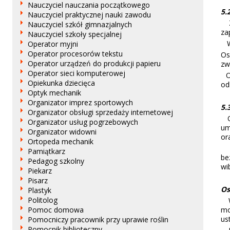
Nauczyciel nauczania początkowego
5.
Nauczyciel praktycznej nauki zawodu
Za
Nauczyciel szkół gimnazjalnych
za
Nauczyciel szkoły specjalnej
Wy
Operator myjni
Operator procesorów tekstu
Os
Operator urządzeń do produkcji papieru
zw
Operator sieci komputerowej
Os
Opiekunka dziecięca
od
Optyk mechanik
Organizator imprez sportowych
5.
Organizator obsługi sprzedaży internetowej
Os
Organizator usług pogrzebowych
um
Organizator widowni
or
Ortopeda mechanik
Za
Pamiątkarz
be
Pedagog szkolny
wi
Piekarz
Pisarz
Os
Plastyk
Politolog
Wa
mo
Pomoc domowa
ust
Pomocniczy pracownik przy uprawie roślin
Pomocnik biblioteczny