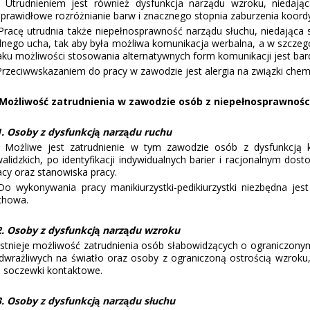
rudnieniem jest również dysfunkcja narządu wzroku, niedając
eprawidłowe rozróżnianie barw i znacznego stopnia zaburzenia koor
acę utrudnia także niepełnosprawność narządu słuchu, niedająca
dnego ucha, tak aby była możliwa komunikacja werbalna, a w szczeg
aku możliwości stosowania alternatywnych form komunikacji jest ba
zeciwwskazaniem do pracy w zawodzie jest alergia na związki chemicz
 Mo
ż
liwo
ść
zatrudnienia w zawodzie osób z niepełnosprawno
ś
c
1. Osoby z dysfunkcj
ą
narz
ą
du ruchu
żliwe jest zatrudnienie w tym zawodzie osób z dysfunkcją k
walidzkich, po identyfikacji indywidualnych barier i racjonalnym d
acy oraz stanowiska pracy.
 wykonywania pracy manikiurzystki-pedikiurzystki niezbędna jes
chowa.
2. Osoby z dysfunkcj
ą
narz
ą
du wzroku
tnieje możliwość zatrudnienia osób słabowidzących o ograniczonym 
dwrażliwych na światło oraz osoby z ograniczoną ostrością wzroku,
b soczewki kontaktowe.
3. Osoby z dysfunkcj
ą
narz
ą
du słuchu