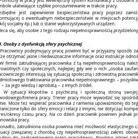
mocny w pracy jest wewnętrzny system komunikacji z osobami sł
mbole ułatwiające szybkie porozumiewanie w trakcie pracy.
ezbędne jest zapewnienie bezpieczeństwa pracy poprzez zainstalo
formującej o ewentualnym niebezpieczeństwie w miejscach potencja
kój socjalny itp.) lub o stanie wykorzystywanych urządzeń.
leca się, aby osobie z tego rodzaju niepełnosprawnością przydzielon
4. Osoby z dysfunkcj
ą
sfery psychicznej
acownicy podejmujący pracę powinni być w przyjazny sposób zapoz
kże otrzymać jasne i niedwuznaczne informacje oraz instrukcje odn
firmie zatrudniającej pracownika z tą niepełnosprawnością należ
rowotnych czy społecznych, najlepiej gdy wie o nich „osoba zaufa
acowniczego interesują się sytuacją społeczną i zdrowotną pracowni
dmiotowego traktowania pracownika niepełnosprawnego – pozyskiwa
b – za jego wiedzą i aprobatą – z innych źródeł.
sytuacji kłopotów z psychiczną i społeczną stroną swojej 
wodowego/trenera pracy. Trener pracy może wywodzić się spośród w
rmie. Może też wspierać pracownika z ramienia upoważnionej do tego
raniczone tylko do sfery emocji i relacji z innymi, nie dotycząc ko
res/okresy czasu pracy. Na co dzień pracownik powinien jednak 
anowiska pracy.
nadto, zatrudniona osoba powinna mieć możliwość elastycznego cz
tuacji (związanej z chorobą czy niepełnosprawnością) zakres ob
żliwy do zaakceptowania przez pracodawcę. Powinna istnieć tak