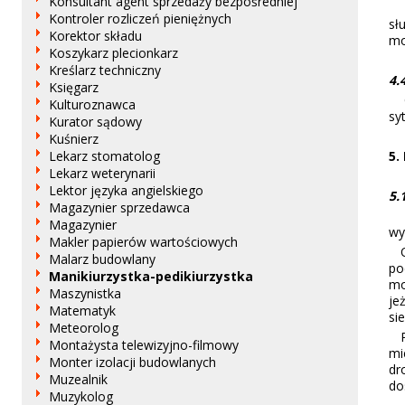
Konsultant agent sprzedaży bezpośredniej
Za
Kontroler rozliczeń pieniężnych
sł
Korektor składu
mo
Koszykarz plecionkarz
Kreślarz techniczny
4.
Księgarz
Os
Kulturoznawca
sy
Kurator sądowy
Kuśnierz
5.
Lekarz stomatolog
Lekarz weterynarii
Lektor języka angielskiego
5.
Magazynier sprzedawca
Z 
Magazynier
wy
Makler papierów wartościowych
Os
Malarz budowlany
po
Manikiurzystka-pedikiurzystka
mo
Maszynistka
je
Matematyk
si
Meteorolog
Po
Montażysta telewizyjno-filmowy
mi
Monter izolacji budowlanych
dr
Muzealnik
do
Muzykolog