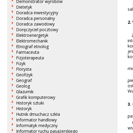
Demonstrator wyrobów
Ma
Dietetyk
sa
Doradca inwestycyjny
Doradca personalny
2.
Doradca zawodowy
Doręczyciel pocztowy
Ze
Elektroenergetyk
in
Elektromechanik
ko
Etnograf etnolog
je
Farmaceuta
ko
Fizjoterapeuta
Ce
Fizyk
mi
Florysta
Geofizyk
Sp
pi
Geograf
os
Geolog
Wa
Glazurnik
Grafik komputerowy
Historyk sztuki
3.
Historyk
Be
Hutnik dmuchacz szkła
pa
Informator handlowy
Cz
Informatyk medyczny
ws
Informator ruchu pasażerskiego