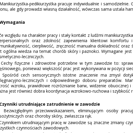
nikiurzystka-pedikiurzystka pracuje indywidualnie i samodzielnie. 
lonu, ale gdy prowadzi własną działalność, wówczas sama ustala ha
 Wymagania
 względu na charakter pracy i stały kontakt z ludźmi manikiurzystk
terpersonalnych oraz zdolność zapewnienia klientowi komfortu 
munikatywność, cierpliwość, zręczność manualna dokładność oraz 
st ogólna wiedza na temat chorób skóry i paznokci. Wymagane jes
smetyczno-leczniczych.
chy fizyczne i zdrowotne potrzebne w tym zawodzie to: spraw
ęśniowego, ponieważ większość prac jest wykonywana w pozycji sied
ośród cech sensorycznych istotne znaczenie ma zmysł dotyk
elęgnacyjno-leczniczych i odpowiedniego doboru preparatów. Man
trość wzroku, prawidłowe rozróżnianie barw, widzenie obuoczne) i 
żna jest również dobra koordynacja wzrokowo-ruchowa i szybkość r
 Czynniki utrudniaj
ą
ce zatrudnienie w zawodzie
zwzględnym przeciwwskazaniem, eliminującym osoby pracując
sożytniczych oraz choroby skóry, zwłaszcza rąk.
ynnikiem utrudniającym pracę w zawodzie są znaczne zmiany czynn
zystkich czynnościach zawodowych.