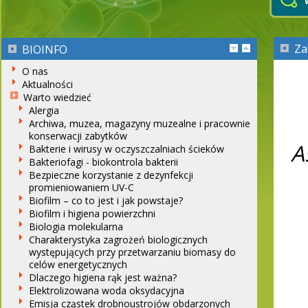
Za
BIOINFO
O nas
Aktualności
Warto wiedzieć
Alergia
Archiwa, muzea, magazyny muzealne i pracownie
konserwacji zabytków
A
Bakterie i wirusy w oczyszczalniach ścieków
Bakteriofagi - biokontrola bakterii
Bezpieczne korzystanie z dezynfekcji
promieniowaniem UV-C
Biofilm – co to jest i jak powstaje?
Biofilm i higiena powierzchni
Biologia molekularna
Charakterystyka zagrożeń biologicznych
występujących przy przetwarzaniu biomasy do
celów energetycznych
Dlaczego higiena rąk jest ważna?
Elektrolizowana woda oksydacyjna
Emisja cząstek drobnoustrojów obdarzonych