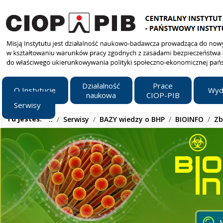
Działalność
Prace
O Instytucie
Wyd
naukowa
CIOP-PIB
Serwisy
Tu jesteś:
..
/
Serwisy
/
BAZY wiedzy o BHP
/
BIOINFO
/
Zb