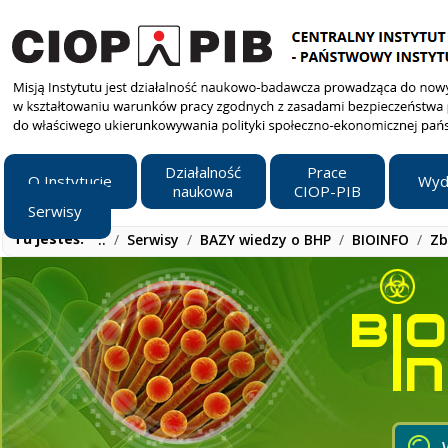
Działalność
Prace
O Instytucie
Wyd
naukowa
CIOP-PIB
Serwisy
Tu jesteś:
..
/
Serwisy
/
BAZY wiedzy o BHP
/
BIOINFO
/
Zb