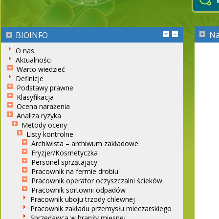
Na
BIOINFO
O nas
Aktualności
Warto wiedzieć
Definicje
Podstawy prawne
Klasyfikacja
Ocena narażenia
Analiza ryzyka
Metody oceny
Listy kontrolne
Archiwista – archiwum zakładowe
Fryzjer/Kosmetyczka
Personel sprzątający
Pracownik na fermie drobiu
Pracownik operator oczyszczalni ścieków
Pracownik sortowni odpadów
Pracownik uboju trzody chlewnej
Pracownik zakładu przemysłu mleczarskiego
Sprzedawca w branży mięsnej