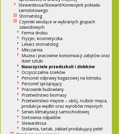
Stewardessa/Steward/Konwojent pokładu
samolotowego
Stomatolog
Czynniki wiodące w wybranych grupach
zawodowych
Ferma drobiu
Fryzjer, kosmetyczka
Lekarz stomatolog
Mleczarnia
Muzea i pracownie konserwacji zabytów oraz
dzieł sztuki
Nauczyciele przedszkoli i żłobków
Oczyszczalnia ścieków
Personel odprawy bagażowej na lotnisku
Personel sprzątający
Pracownik budowlany
Przetwórstwo biomasy
Przetwórstwo mięsne – ubój, rozbiór mięsa,
produkcja wędlin oraz wyrobów mięsnych
Serwis klimatyzacji samochodowej
Sortownia odpadów
Stewardessa
Stolarnia, tartak, zakład produkujący pelet