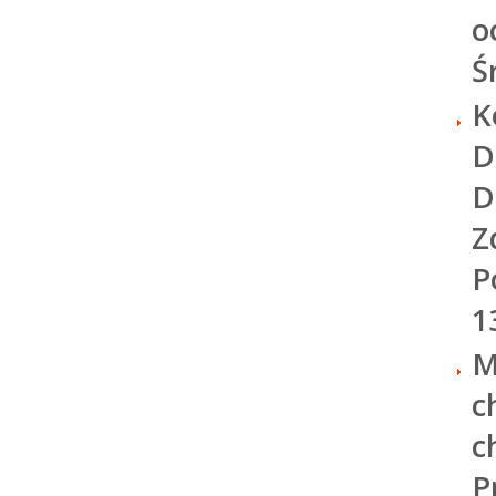
o
Ś
K
D
D
Z
P
1
M
c
c
P