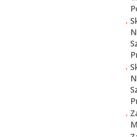
P
S
N
S
P
S
N
S
P
Z
M
Z