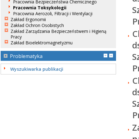
Pracownia Bezpieczeństwa Chemicznego
S
Pracownia Toksykologii
Pracownia Aerozoli, Filtracji i Wentylacji
P
Zakład Ergonomii
Zakład Ochron Osobistych
C
Zakład Zarządzania Bezpieczeństwem i Higieną
Pracy
d
Zakład Bioelektromagnetyzmu
S
Problematyka
P
Wyszukiwarka publikacji
C
d
S
P
Z
n