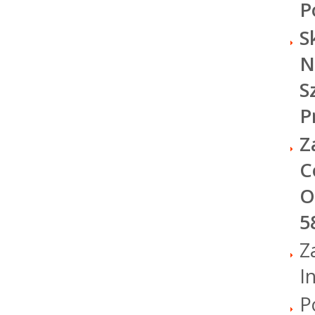
P
S
N
S
P
Z
C
O
5
Z
I
P