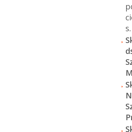
p
c
s
S
d
S
M
S
N
S
P
S