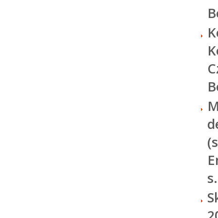
B
K
K
C
B
M
d
(
E
s
S
2