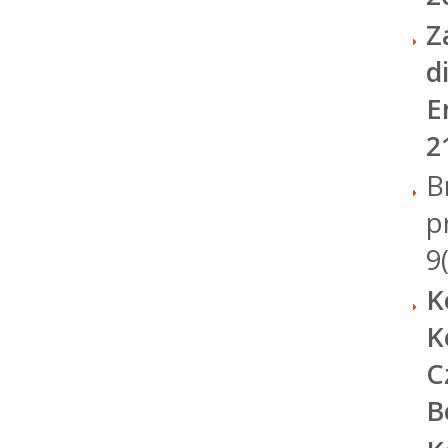
Z
d
E
2
B
p
9
K
K
C
B