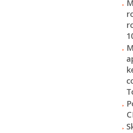
M
r
r
1
M
a
k
c
T
P
C
S