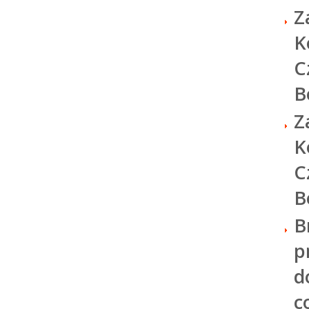
Z
K
C
B
Z
K
C
B
B
p
d
c