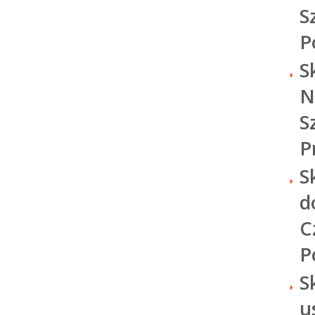
S
P
S
N
S
P
S
d
C
P
S
u