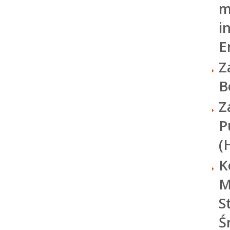
m
i
E
Z
B
Z
P
(
K
M
S
Ś