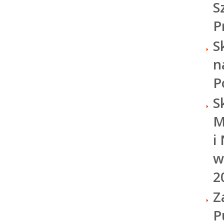
S
P
S
n
P
S
M
i
w
2
Z
P