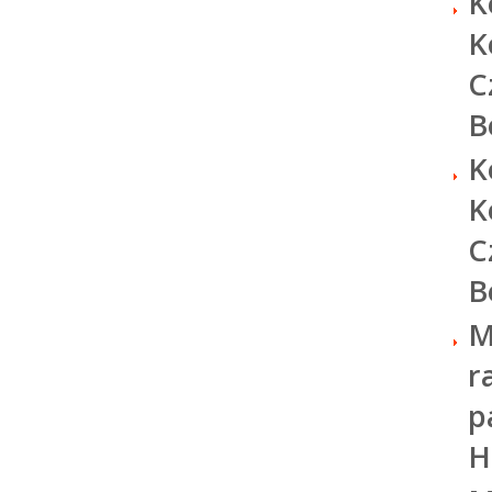
K
K
C
B
K
K
C
B
M
r
p
H