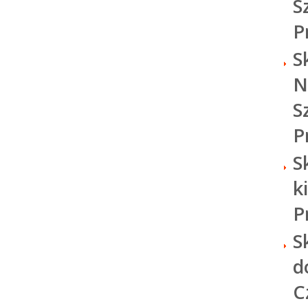
S
P
S
N
S
P
S
k
P
S
d
C