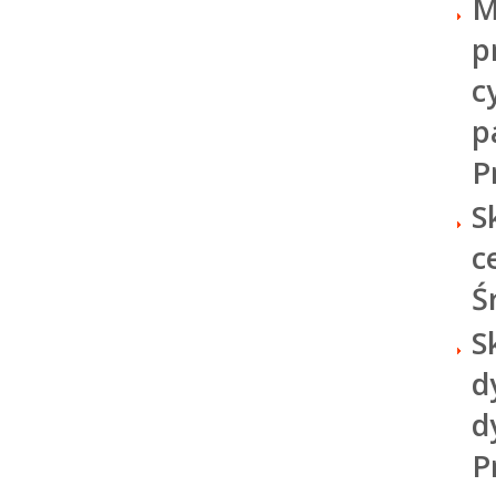
M
p
c
p
P
S
c
Ś
S
d
d
P