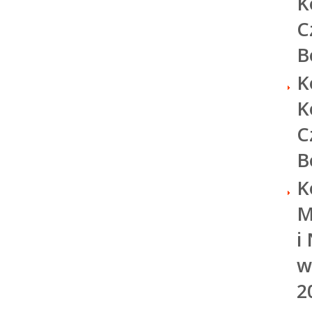
K
C
B
K
K
C
B
K
M
i
w
2