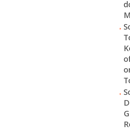
d
M
S
T
K
o
o
T
S
D
G
R