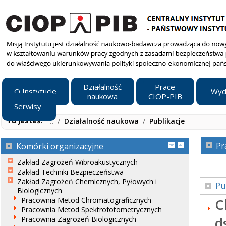
Działalność
Prace
O Instytucie
Wyd
naukowa
CIOP-PIB
Serwisy
Tu jesteś:
..
/
Działalność naukowa
/
Publikacje
Pr
Komórki organizacyjne
Zakład Zagrożeń Wibroakustycznych
Zakład Techniki Bezpieczeństwa
Zakład Zagrożeń Chemicznych, Pyłowych i
Pu
Biologicznych
Pracownia Metod Chromatograficznych
C
Pracownia Metod Spektrofotometrycznych
d
Pracownia Zagrożeń Biologicznych