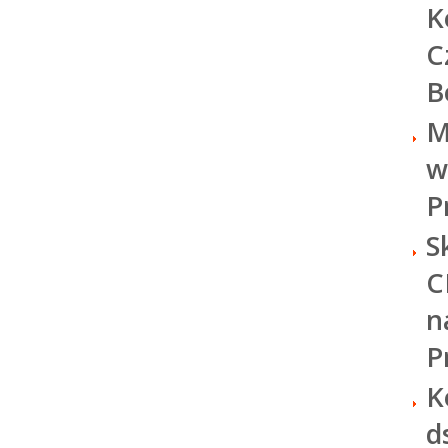
K
C
B
M
w
P
S
C
n
P
K
d