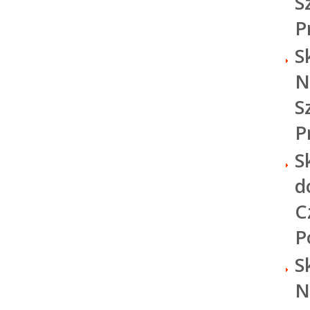
S
P
S
N
S
P
S
d
C
P
S
N