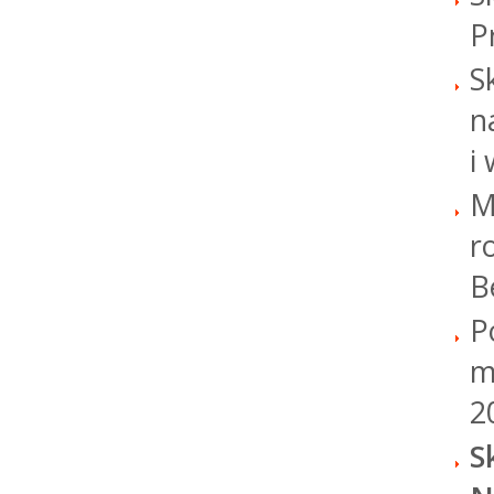
P
S
n
i
M
r
B
P
m
2
S