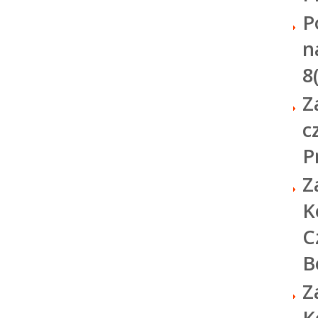
P
n
8
Z
c
P
Z
K
C
B
Z
K