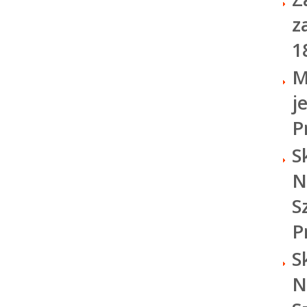
z
1
M
j
P
S
N
S
P
S
N