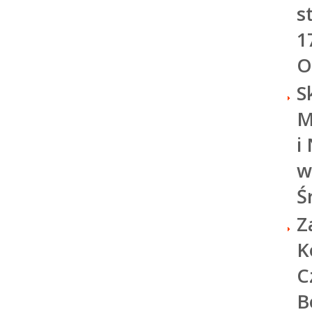
s
1
O
S
M
i
w
Ś
Z
K
C
B