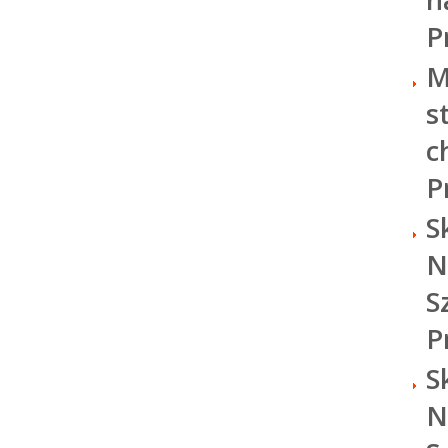
P
M
s
c
P
S
N
S
P
S
N