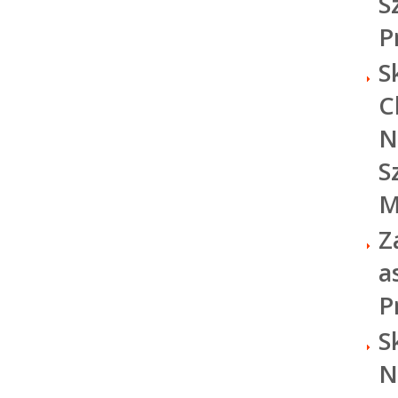
S
P
S
C
N
S
M
Z
a
P
S
N