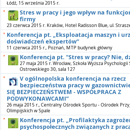
Łódź, 15 września 2015 r.
Stres w pracy i jego wpływ na funkcj
firmy
23 czerwca 2015 r. Kraków, Hotel Radisson Blue, ul. Stras
Konferencja pt. „Eksploatacja maszyn i ur
doświadczeń ekspertów”
11 czerwca 2015 r., Poznań, MTP budynek główny
Konferencja pt. "Stres w pracy? Nie, d
27 maja 2015 r. Wrocław, Szkoła Wyższa Psychologii S
Ostrowskiego 30, sala 127
V ogólnopolska konferencja na rzecz
bezpieczeństwa pracy w gazownictwi
SIĘ BEZPIECZEŃSTWEM - WSPÓŁPRACA Z
PODWYKONAWCAMI”
26 maja 2015 r., Centralny Ośrodek Sportu - Ośrodek Prz
Olimpijskich w Spale
Konferencja pt. „Profilaktyka zagroże
psychospołecznych związanych z prac