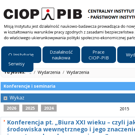
Działalność
Prace
O Instytucie
Wyd
naukowa
CIOP-PIB
Serwisy
Tu jesteś:
..
/
Wydarzenia
/
Wydarzenia
Konferencje i seminaria
Wykaz
2026
2025
2024
2015
Konferencja pt. „Biura XXI wieku – czyli ja
środowiska wewnętrznego i jego znaczeni