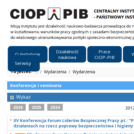
Działalność
Prace
O Instytucie
W
naukowa
CIOP-PIB
Serwisy
Tu jesteś:
..
/
Wydarzenia
/
Wydarzenia
Konferencje i seminaria
Wykaz
2026
2025
2024
201
XV Konferencja Forum Liderów Bezpiecznej Pracy pt.: 
działaniach na rzecz poprawy bezpieczeństwa i higieny