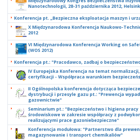
Międzynarodowy Kongres Bezpieczeństwa Inżynier
Nanotechnologii, 28-31 października 2012, Helsinki
Konferencja pt. „Bezpieczna eksploatacja maszyn i urz
X Międzynarodowa Konferencja Naukowo-Techni
2012
VI Międzynarodowa Konferencja Working on Safe
(WOS 2012)
Konferencja pt.: "Pracodawco, zadbaj o bezpieczeństw
IV Europejska Konferencja na temat normalizacji,
certyfikacji - Współpraca warunkiem bezpiecze
II Ogólnopolska konferencja dotycząca bezpiecz
dystrybucji i przesyle gazu pt.: "Prewencja wyp
gazownictwie"
Seminarium pt.: "Bezpieczeństwo i higiena pracy
środowiskowe w zakresie współpracy z podwyk
realizującymi prace gazoniebezpieczne"
Konferencja modułowa: "Partnerstwo dla prewenc
magazynowanie i transport chemikaliów"