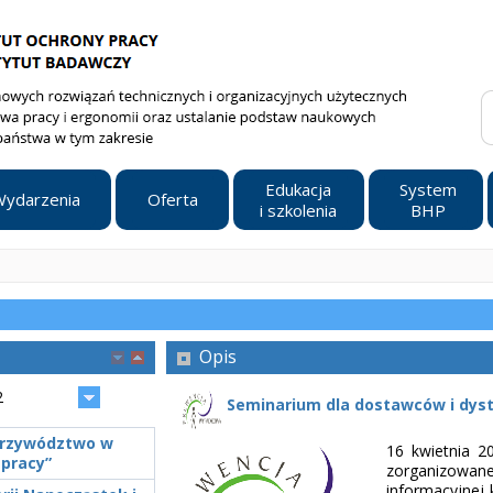
Edukacja
System
ydarzenia
Oferta
i szkolenia
BHP
Opis
2
Seminarium dla dostawców i dys
"Przywództwo w
16 kwietnia 2
 pracy”
zorganizowa
informacyjnej