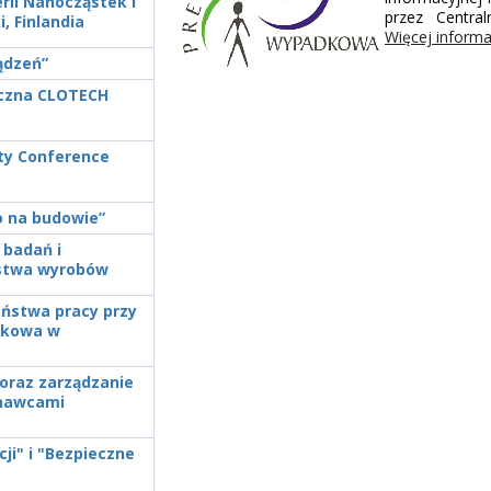
ii Nanocząstek i
przez Centra
, Finlandia
Więcej informa
ądzeń”
czna CLOTECH
ty Conference
o na budowie”
 badań i
ństwa wyrobów
eństwa pracy przy
adkowa w
 oraz zarządzanie
onawcami
ji" i "Bezpieczne