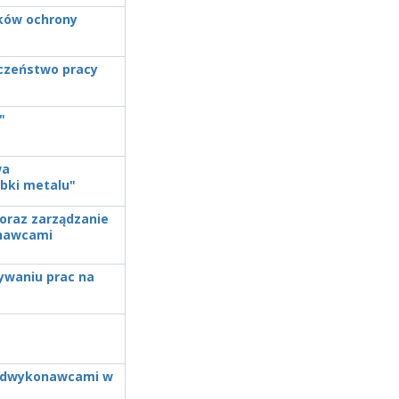
ków ochrony
eczeństwo pracy
"
wa
óbki metalu"
 oraz zarządzanie
onawcami
ywaniu prac na
podwykonawcami w