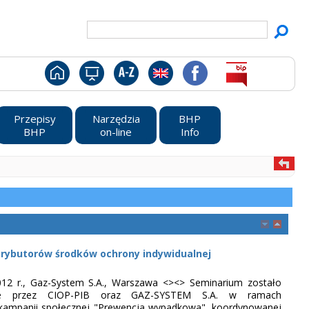
Przepisy
Narzędzia
BHP
BHP
on-line
Info
trybutorów środków ochrony indywidualnej
012 r., Gaz-System S.A., Warszawa <>
<> Seminarium zostało
ne przez CIOP-PIB oraz GAZ-SYSTEM S.A. w ramach
 kampanii społecznej "Prewencja wypadkowa", koordynowanej