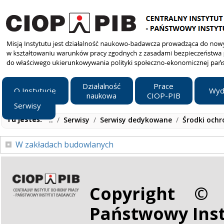
Działalność
Prace
O Instytucie
Wyd
naukowa
CIOP-PIB
Serwisy
Tu jesteś:
..
/
Serwisy
/
Serwisy dedykowane
/
Środki ochr
W zakładach budowlanych
Copyright © 
Państwowy Ins