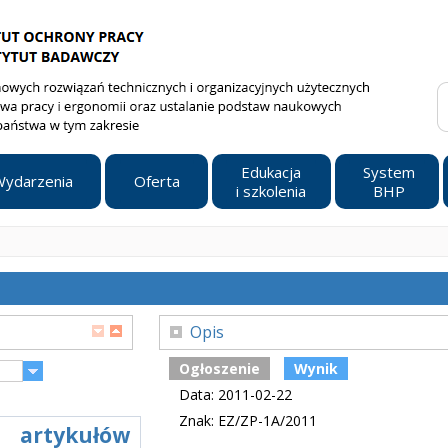
Edukacja
System
ydarzenia
Oferta
i szkolenia
BHP
Opis
Ogłoszenie
Wynik
Data: 2011-02-22
Znak: EZ/ZP-1A/2011
a artykułów