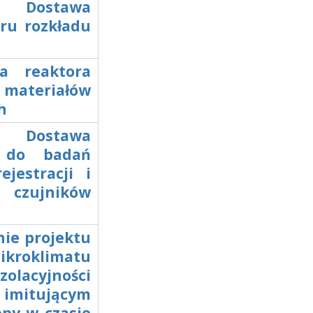
, Dostawa
ru rozkładu
wa reaktora
teriałów
h
, Dostawa
G do badań
jestracji i
 czujników
nie projektu
ikroklimatu
lacyjności
j imitującym