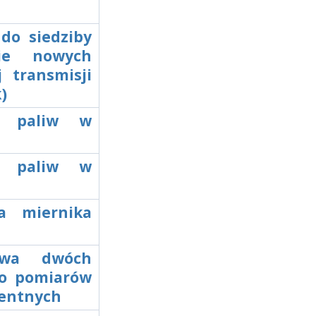
 do siedziby
nie nowych
transmisji
)
up paliw w
up paliw w
wa miernika
tawa dwóch
do pomiarów
gentnych