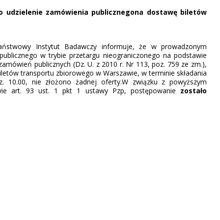
o udzielenie zamówienia publicznegona dostawę biletów
Państwowy Instytut Badawczy informuje, że w prowadzonym
publicznego w trybie przetargu nieograniczonego na podstawie
zamówień publicznych (Dz. U. z 2010 r. Nr 113, poz. 759 ze zm.),
iletów transportu zbiorowego w Warszawie, w terminie składania
dz. 10.00, nie złożono żadnej oferty.W związku z powyższym
wie art. 93 ust. 1 pkt 1 ustawy Pzp, postępowanie
zostało