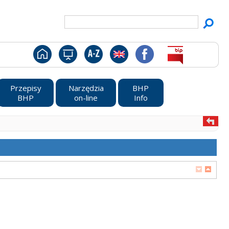
Przepisy
Narzędzia
BHP
BHP
on-line
Info