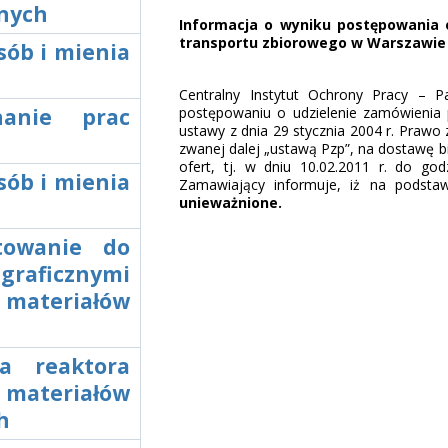
jnych
Informacja o wyniku postępowania 
transportu zbiorowego w Warszawie
sób i mienia
Centralny Instytut Ochrony Pracy – 
nanie prac
postępowaniu o udzielenie zamówienia 
ustawy z dnia 29 stycznia 2004 r. Prawo 
zwanej dalej „ustawą Pzp”, na dostawę b
ofert, tj. w dniu 10.02.2011 r. do go
sób i mienia
Zamawiający informuje, iż na podsta
unieważnione.
otowanie do
graficznymi
 materiałów
wa reaktora
teriałów
h