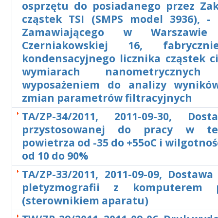
osprzętu do posiadanego przez Zakł
cząstek TSI (SMPS model 3936), - 
Zamawiającego w Warszawie
Czerniakowskiej 16, fabrycz
kondensacyjnego licznika cząstek ci
wymiarach nanometrycznyc
wyposażeniem do analizy wynikó
zmian parametrów filtracyjnych
TA/ZP-34/2011, 2011-09-30, Dost
przystosowanej do pracy w te
powietrza od -35 do +55oC i wilgotnoś
od 10 do 90%
TA/ZP-33/2011, 2011-09-09, Dostawa
pletyzmografii z komputerem 
(sterownikiem aparatu)