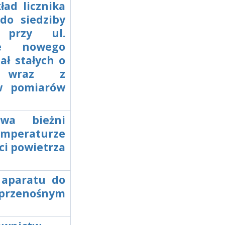
ad licznika
do siedziby
 przy ul.
nie nowego
ał stałych o
h wraz z
w pomiarów
awa bieżni
mperaturze
ci powietrza
 aparatu do
przenośnym