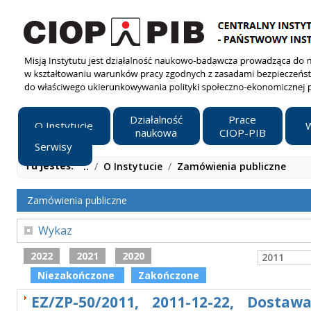
Działalność
Prace
O Instytucie
W
naukowa
CIOP-PIB
Serwisy
Tu jesteś:
..
/
O Instytucie
/
Zamówienia publiczne
Zamówienia publiczne
Wykaz
2022
2021
2020
2011
Niezakończone
Zakończone
EZ/ZP-50/2011, 2011-12-22, Dostaw