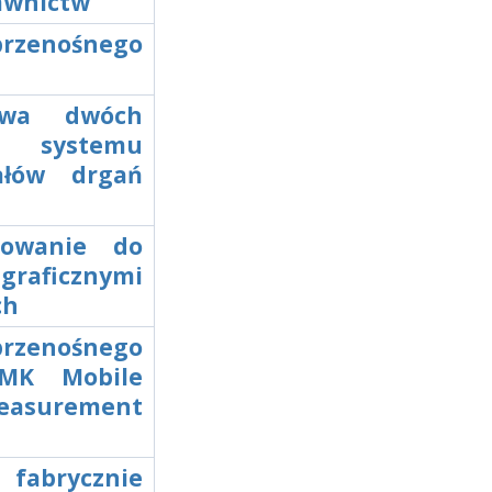
dawnictw
 przenośnego
tawa dwóch
w systemu
ałów drgań
otowanie do
graficznymi
ch
 przenośnego
LMK Mobile
easurement
 fabrycznie