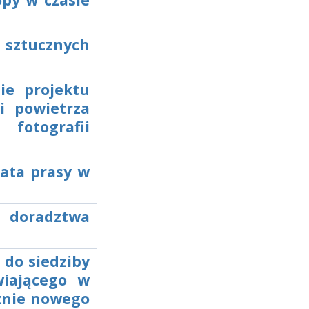
opy w czasie
 sztucznych
ie projektu
i powietrza
fotografii
rata prasy w
ę doradztwa
 do siedziby
iającego w
cznie nowego