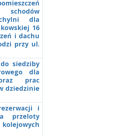
pomieszczeń
, schodów
chylni dla
akowskiej 16
zeń i dachu
dzi przy ul.
 do siedziby
rowego dla
oraz prac
 dziedzinie
rezerwacji i
a przeloty
 kolejowych