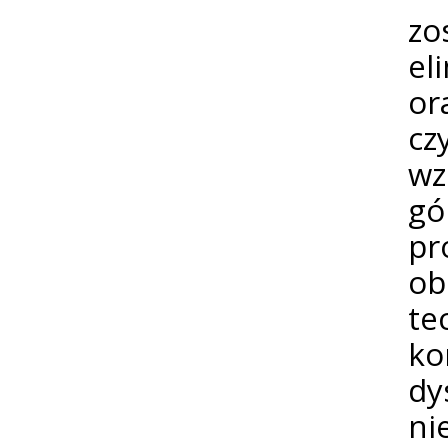
zo
el
or
cz
wz
gó
pr
o
te
k
dy
ni