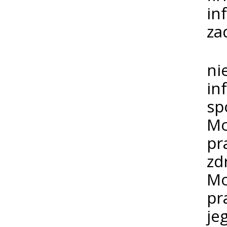
in
za
W
ni
in
sp
Mo
pr
zd
Mo
pr
je