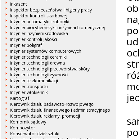
Inkasent
ob
Inspektor bezpieczeństwa i higieny pracy
na
Inspektor kontroli skarbowej
Inżynier automatyki i robotyki
po
Inżynier biocybernetyki i inżynierii biomedycznej
Inżynier inżynierii środowiska
ud
Inżynier kontroli jakości
Inżynier poligraf
oc
Inżynier systemów komputerowych
Inżynier technologii ceramiki
st
Inżynier technologii drewna
Inżynier technologii przetwórstwa skóry
ró
Inżynier technologii żywności
Inżynier telekomunikacji
mo
Inżynier transportu
Inżynier włókiennik
je
Kartograf
Kierownik działu badawczo-rozwojowego
Cz
Kierownik działu finansowego i administracyjnego
Kierownik działu reklamy, promocji
s
Komornik sądowy
Kompozytor
po
Konserwator dzieł sztuki