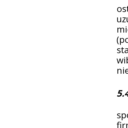
os
uz
mi
(p
st
w
ni
5.
Pr
sp
fi