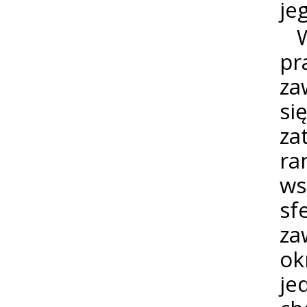
je
W 
pr
za
si
za
ra
ws
sf
za
ok
je