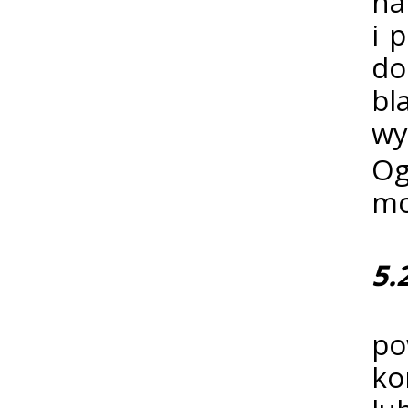
na
i 
do
bl
wy
Og
mo
5.
Za
po
ko