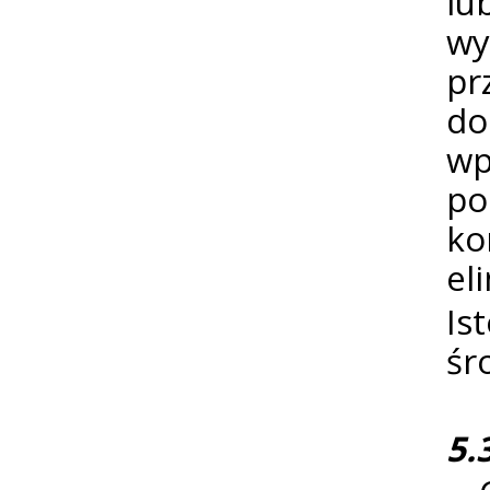
lu
wy
pr
do
wp
po
ko
el
Is
śr
5.