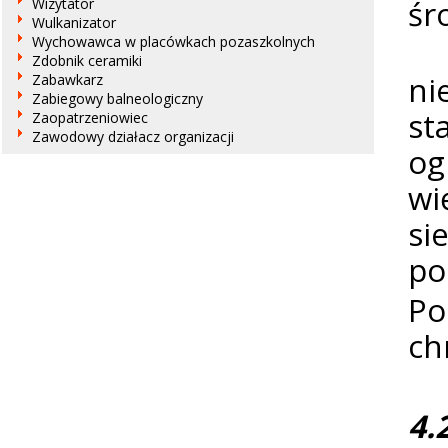
śr
Wizytator
Wulkanizator
Mo
Wychowawca w placówkach pozaszkolnych
Zdobnik ceramiki
ni
Zabawkarz
Zabiegowy balneologiczny
st
Zaopatrzeniowiec
Zawodowy działacz organizacji
og
wi
si
po
Po
ch
4.