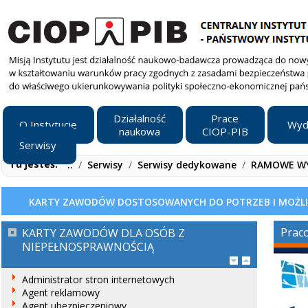
Działalność
Prace
O Instytucie
Wyd
naukowa
CIOP-PIB
Serwisy
Tu jesteś:
..
/
Serwisy
/
Serwisy dedykowane
/
RAMOWE W
KARTY ZAWODÓW DOSTOSOWANYCH DO POTRZEB I MOŻLI
Praco
KARTY ZAWODÓW DLA OSÓB Z
NIEPEŁNOSPRAWNOŚCIĄ
Administrator stron internetowych
Agent reklamowy
Agent ubezpieczeniowy