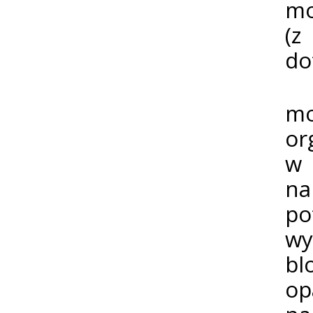
mo
(z
do
Os
mo
or
w 
na
po
wy
bl
op