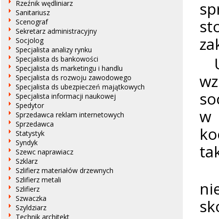
sp
Rzeźnik wędliniarz
Sanitariusz
st
Scenograf
Sekretarz administracyjny
za
Socjolog
Specjalista analizy rynku
Ut
Specjalista ds bankowości
Specjalista ds marketingu i handlu
wz
Specjalista ds rozwoju zawodowego
Specjalista ds ubezpieczeń majątkowych
so
Specjalista informacji naukowej
Spedytor
w 
Sprzedawca reklam internetowych
Sprzedawca
ko
Statystyk
Syndyk
ta
Szewc naprawiacz
Szklarz
T
Szlifierz materiałów drzewnych
Szlifierz metali
ni
Szlifierz
Szwaczka
sk
Szyldziarz
Technik architekt