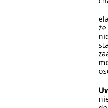
ch
Po
el
że
ni
st
za
mo
os
U
ni
do