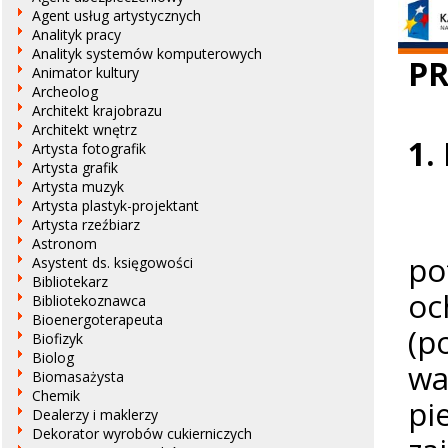
Agent usług artystycznych
Analityk pracy
Analityk systemów komputerowych
PR
Animator kultury
Archeolog
Architekt krajobrazu
Architekt wnętrz
1.
Artysta fotografik
Artysta grafik
Artysta muzyk
Artysta plastyk-projektant
Pr
Artysta rzeźbiarz
Astronom
po
Asystent ds. księgowości
Bibliotekarz
oc
Bibliotekoznawca
Bioenergoterapeuta
(p
Biofizyk
Biolog
wa
Biomasażysta
Chemik
pi
Dealerzy i maklerzy
Dekorator wyrobów cukierniczych