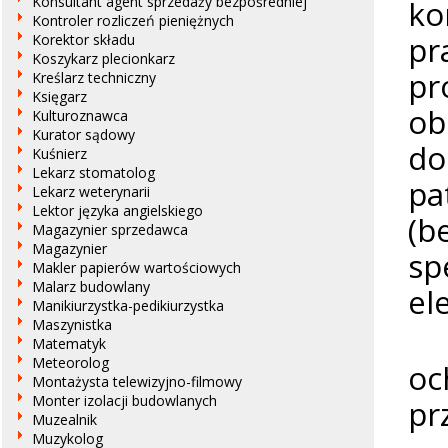
ko
Konsultant agent sprzedaży bezpośredniej
Kontroler rozliczeń pieniężnych
pr
Korektor składu
Koszykarz plecionkarz
pr
Kreślarz techniczny
Księgarz
ob
Kulturoznawca
Kurator sądowy
do
Kuśnierz
Lekarz stomatolog
pa
Lekarz weterynarii
Lektor języka angielskiego
(b
Magazynier sprzedawca
Magazynier
sp
Makler papierów wartościowych
Malarz budowlany
el
Manikiurzystka-pedikiurzystka
Maszynistka
Na
Matematyk
Meteorolog
oc
Montażysta telewizyjno-filmowy
Monter izolacji budowlanych
pr
Muzealnik
Muzykolog