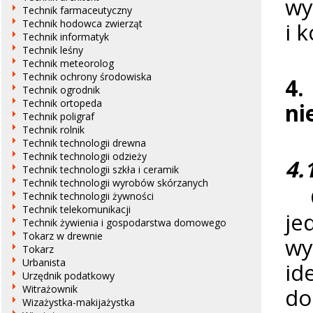
wy
Technik farmaceutyczny
i 
Technik hodowca zwierząt
Technik informatyk
Technik leśny
Technik meteorolog
Technik ochrony środowiska
4
Technik ogrodnik
Technik ortopeda
ni
Technik poligraf
Technik rolnik
Technik technologii drewna
Technik technologii odzieży
4.
Technik technologii szkła i ceramik
Technik technologii wyrobów skórzanych
Os
Technik technologii żywności
Technik telekomunikacji
je
Technik żywienia i gospodarstwa domowego
Tokarz w drewnie
w
Tokarz
Urbanista
id
Urzędnik podatkowy
do
Witrażownik
Wizażystka-makijażystka