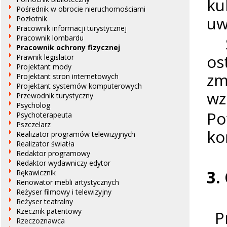
ku
Pośrednik w obrocie nieruchomościami
uw
Pozłotnik
Pracownik informacji turystycznej
Sp
Pracownik lombardu
Pracownik ochrony fizycznej
os
Prawnik legislator
Projektant mody
zm
Projektant stron internetowych
Projektant systemów komputerowych
wz
Przewodnik turystyczny
Psycholog
Po
Psychoterapeuta
Pszczelarz
ko
Realizator programów telewizyjnych
Realizator światła
Redaktor programowy
Redaktor wydawniczy edytor
3.
Rękawicznik
Renowator mebli artystycznych
Reżyser filmowy i telewizyjny
Reżyser teatralny
Rzecznik patentowy
Pr
Rzeczoznawca