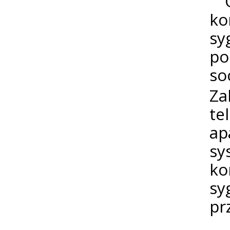
Os
ko
s
po
soc
Za
te
ap
sy
k
sy
pr
Ws