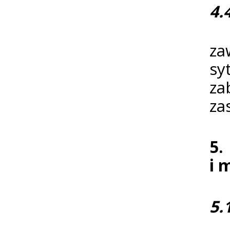
4.
Os
za
sy
za
za
5.
i 
5.
Os