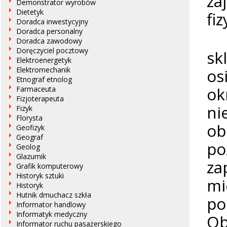
za
Demonstrator wyrobów
Dietetyk
fi
Doradca inwestycyjny
Doradca personalny
Do
Doradca zawodowy
Doręczyciel pocztowy
sk
Elektroenergetyk
os
Elektromechanik
Etnograf etnolog
o
Farmaceuta
Fizjoterapeuta
ni
Fizyk
Florysta
ob
Geofizyk
Geograf
po
Geolog
Glazurnik
za
Grafik komputerowy
Historyk sztuki
mi
Historyk
Hutnik dmuchacz szkła
po
Informator handlowy
Informatyk medyczny
Ob
Informator ruchu pasażerskiego