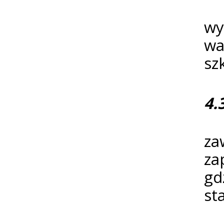
Os
wy
wa
sz
4.
Os
za
za
gd
st