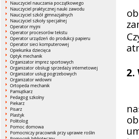
Za
Nauczyciel nauczania początkowego
Nauczyciel praktycznej nauki zawodu
ob
Nauczyciel szkół gimnazjalnych
za
Nauczyciel szkoły specjalnej
Operator myjni
Operator procesorów tekstu
Cz
Operator urządzeń do produkcji papieru
at
Operator sieci komputerowej
Opiekunka dziecięca
Optyk mechanik
Organizator imprez sportowych
Organizator obsługi sprzedaży internetowej
2.
Organizator usług pogrzebowych
Organizator widowni
Ortopeda mechanik
Pamiątkarz
W
Pedagog szkolny
Piekarz
na
Pisarz
Plastyk
ob
Politolog
Pomoc domowa
um
Pomocniczy pracownik przy uprawie roślin
Pomocnik biblioteczny