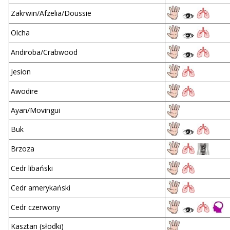
Zakrwin/Afzelia/Doussie
Olcha
Andiroba/Crabwood
Jesion
Awodire
Ayan/Movingui
Buk
Brzoza
Cedr libański
Cedr amerykański
Cedr czerwony
Kasztan (słodki)