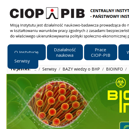
Działalność
Prace
O Instytucie
W
naukowa
CIOP-PIB
Serwisy
Tu jesteś:
..
/
Serwisy
/
BAZY wiedzy o BHP
/
BIOINFO
/