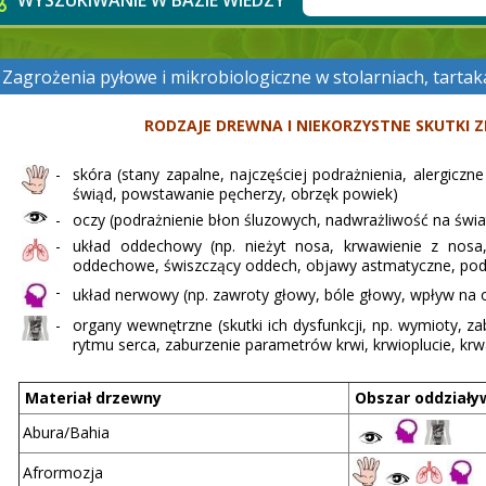
WYSZUKIWANIE W BAZIE WIEDZY
Zagrożenia pyłowe i mikrobiologiczne w stolarniach, tarta
RODZAJE DREWNA I NIEKORZYSTNE SKUTKI
-
skóra (stany zapalne, najczęściej podrażnienia, alergicz
świąd, powstawanie pęcherzy, obrzęk powiek)
-
oczy (podrażnienie błon śluzowych, nadwrażliwość na świa
-
układ oddechowy (np. nieżyt nosa, krwawienie z nosa, 
oddechowe, świszczący oddech, objawy astmatyczne, podraż
-
układ nerwowy (np. zawroty głowy, bóle głowy, wpływ na 
-
organy wewnętrzne (skutki ich dysfunkcji, np. wymioty, za
rytmu serca, zaburzenie parametrów krwi, krwioplucie, krw
Materiał drzewny
Obszar oddziały
Abura/Bahia
Afrormozja