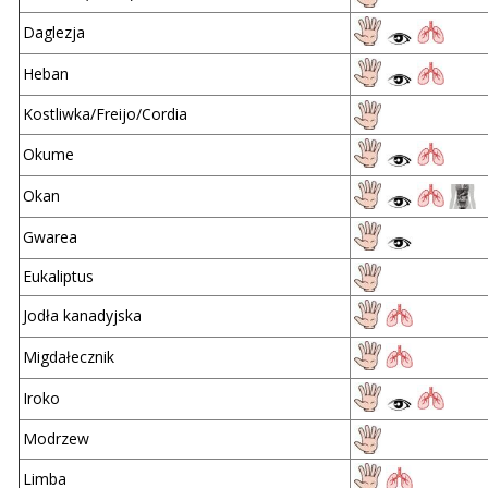
Daglezja
Heban
Kostliwka/Freijo/Cordia
Okume
Okan
Gwarea
Eukaliptus
Jodła kanadyjska
Migdałecznik
Iroko
Modrzew
Limba