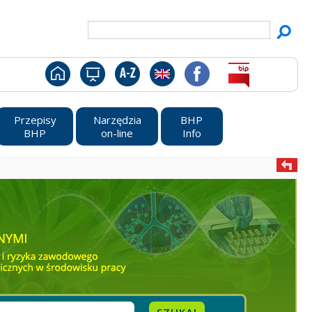
Przepisy
Narzędzia
BHP
BHP
on-line
Info