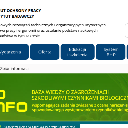
Edukacja
System
ydarzenia
Oferta
i szkolenia
BHP
Zbiór informacji