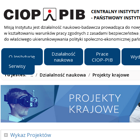
Działalność
Prace
O Instytucie
Wyd
naukowa
CIOP-PIB
Serwisy
Tu jesteś:
..
/
Działalność naukowa
/
Projekty krajowe
Wykaz Projektów