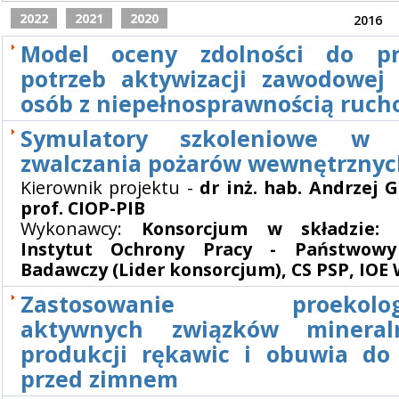
2022
2021
2020
2016
Model oceny zdolności do pr
potrzeb aktywizacji zawodowej
osób z niepełnosprawnością ruc
Symulatory szkoleniowe w z
zwalczania pożarów wewnętrznyc
Kierownik projektu -
dr inż. hab. Andrzej 
prof. CIOP-PIB
Wykonawcy:
Konsorcjum w składzie: 
Instytut Ochrony Pracy - Państwowy
Badawczy (Lider konsorcjum), CS PSP, IOE 
Zastosowanie proekologi
aktywnych związków minera
produkcji rękawic i obuwia do
przed zimnem