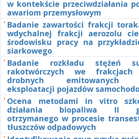
w kontekście przeciwdziałania 
awariom przemysłowym
Badanie zawartości frakcji tora
wdychalnej frakcji aerozolu ci
środowisku pracy na przykładz
siarkowego
Badanie rozkładu stężeń sub
rakotwórczych we frakcjach 
drobnych emitowanych p
eksploatacji pojazdów samochod
Ocena metodami in vitro szk
działania biopaliwa II ge
otrzymanego w procesie transest
tłuszczów odpadowych
Identyfikowanie grup ryzyka zwi