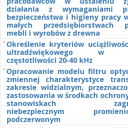
pracodawców w ustaleniu zg
działania z wymaganiami pr
bezpieczeństwa i higieny pracy 
małych przedsiębiorstwach p
mebli i wyrobów z drewna
Określenie kryteriów uciążliwoś
ultradźwiękowego w za
częstotliwości 20-40 kHz
Opracowanie modelu filtru opty
zmiennej charakterystyce tran
zakresie widzialnym, przeznacz
zastosowania w środkach ochrony
stanowiskach zagroż
niebezpiecznym promieni
podczerwonym