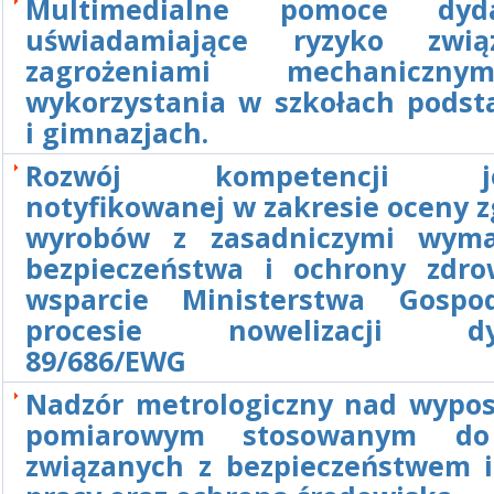
Multimedialne pomoce dyda
uświadamiające ryzyko zwi
zagrożeniami mechaniczn
wykorzystania w szkołach pods
i gimnazjach.
Rozwój kompetencji jed
notyfikowanej w zakresie oceny 
wyrobów z zasadniczymi wyma
bezpieczeństwa i ochrony zdro
wsparcie Ministerstwa Gospo
procesie nowelizacji dy
89/686/EWG
Nadzór metrologiczny nad wypo
pomiarowym stosowanym d
związanych z bezpieczeństwem i