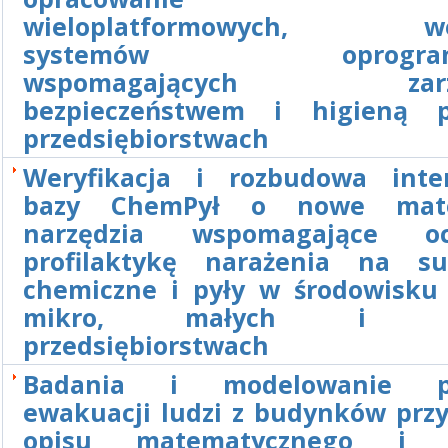
wieloplatformowych, we
systemów oprogramo
wspomagających zarzą
bezpieczeństwem i higieną 
przedsiębiorstwach
Weryfikacja i rozbudowa inte
bazy ChemPył o nowe mate
narzędzia wspomagające 
profilaktykę narażenia na su
chemiczne i pyły w środowisku
mikro, małych i śre
przedsiębiorstwach
Badania i modelowanie p
ewakuacji ludzi z budynków prz
opisu matematycznego i n