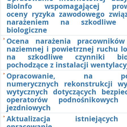
BioInfo wspomagającej prow
oceny ryzyka zawodowego zwią
narażeniem na szkodliwe c
biologiczne
Ocena narażenia pracowników
naziemnej i powietrznej ruchu l
na szkodliwe czynniki biol
pochodzące z instalacji wentylac
Opracowanie, na pod
numerycznych rekonstrukcji w
wytycznych dotyczących bezpie
operatorów podnośnikowych
jezdniowych
Aktualizacja istniejący
opracowanie no