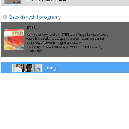
poradniki i listy kontrolne
Bazy danych i programy
STER
Komputerowy system STER wspomaga kompleksowo
wszelkie działania związane z bhp - z zarządzaniem
bezpieczeństwem i higieną pracy w
przedsiębiorstwie oraz zapewnieniem stosownej
profilaktyki
Usługi