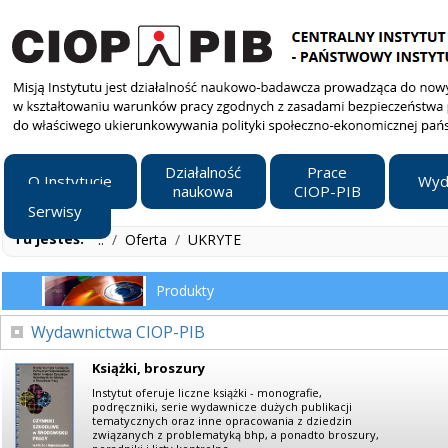
Działalność
Prace
O Instytucie
Wyd
naukowa
CIOP-PIB
Serwisy
Tu jesteś:
..
/
Oferta
/
UKRYTE
Produkty
Wydawnictwa CIOP-PIB
Książki, broszury
Instytut oferuje liczne książki - monografie,
podręczniki, serie wydawnicze dużych publikacji
tematycznych oraz inne opracowania z dziedzin
związanych z problematyką bhp, a ponadto broszury,