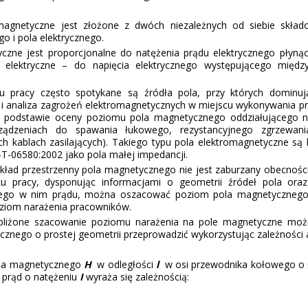
magnetyczne jest złożone z dwóch niezależnych od siebie skła
o i pola elektrycznego.
czne jest proporcjonalne do natężenia prądu elektrycznego płyną
e elektryczne – do napięcia elektrycznego występującego międz
 pracy często spotykane są źródła pola, przy których dominuj
i analiza zagrożeń elektromagnetycznych w miejscu wykonywania p
 podstawie oceny poziomu pola magnetycznego oddziałującego n
rządzeniach do spawania łukowego, rezystancyjnego zgrzewani
ch kablach zasilających). Takiego typu pola elektromagnetyczne są 
T-06580:2002 jako pola małej impedancji.
kład przestrzenny pola magnetycznego nie jest zaburzany obecnośc
u pracy, dysponując informacjami o geometrii źródeł pola ora
cego w nim prądu, można oszacować poziom pola magnetycznego
oziom narażenia pracowników.
ybliżone szacowanie poziomu narażenia na pole magnetyczne moż
znego o prostej geometrii przeprowadzić wykorzystując zależności a
ola magnetycznego
H
w odległości
l
w osi przewodnika kołowego o 
 prąd o natężeniu
I
wyraża się zależnością: