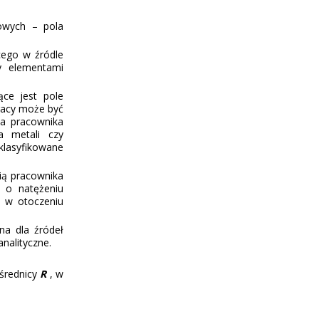
dowych – pola
cego w źródle
y elementami
ące jest pole
racy może być
a pracownika
a metali czy
klasyfikowane
ią pracownika
z o natężeniu
 w otoczeniu
na dla źródeł
nalityczne.
średnicy
R
, w