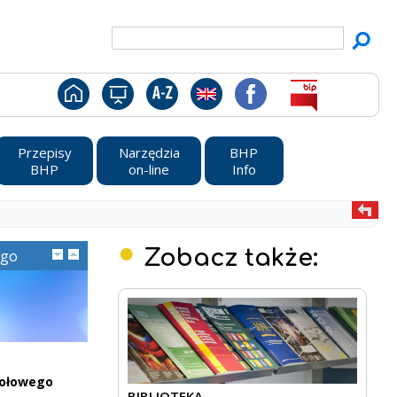
Przepisy
Narzędzia
BHP
BHP
on-line
Info
Zobacz także:
ego
kołowego
BIBLIOTEKA