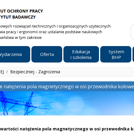
Edukacja
System
ydarzenia
Oferta
i szkolenia
BHP
IEJ
/
Bezpieczniej - Zagrożenia
e natężenia pola magnetycznego w osi przewodnika kołow
wartości natężenia pola magnetycznego w osi przewodnika 