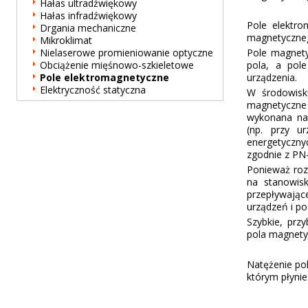
Hałas ultradźwiękowy
Hałas infradźwiękowy
Pole elektro
Drgania mechaniczne
magnetyczneg
Mikroklimat
Pole magnety
Nielaserowe promieniowanie optyczne
pola, a pol
Obciążenie mięśnowo-szkieletowe
urządzenia.
Pole elektromagnetyczne
Elektryczność statyczna
W środowisku
magnetyczne 
wykonana na
(np. przy u
energetyczny
zgodnie z PN-
Ponieważ roz
na stanowisk
przepływają
urządzeń i p
Szybkie, prz
pola magnetyc
Natężenie p
którym płynie