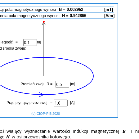
żliwiający wyznaczanie wartości indukcji magnetycznej
B
i nat
ego
H
w osi przewosnika kołowego.