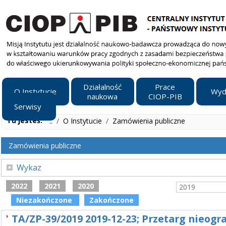
Działalność
Prace
O Instytucie
Wyd
naukowa
CIOP-PIB
Serwisy
Tu jesteś:
..
/
O Instytucie
/
Zamówienia publiczne
Zamówienia publiczne
Wykaz
2022
2021
2020
2019
Niezakończone
Zakończone
TA/ZP-39/2019 2019-12-23; Przetarg nieogr