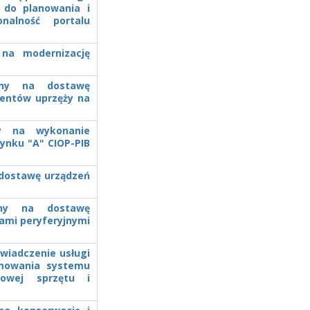
 do planowania i
nalność portalu
 na modernizację
zony na dostawę
mentów uprzęży na
ony na wykonanie
ynku "A" CIOP-PIB
 dostawę urządzeń
zony na dostawę
ami peryferyjnymi
świadczenie usługi
amowania systemu
sowej sprzętu i