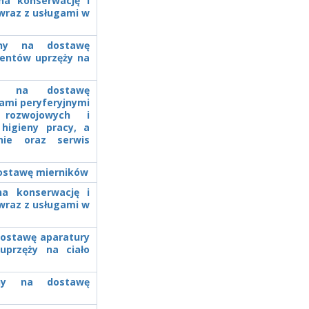
 na konserwację i
wraz z usługami w
zony na dostawę
mentów uprzęży na
zny na dostawę
ami peryferyjnymi
rozwojowych i
higieny pracy, a
anie oraz serwis
dostawę mierników
na konserwację i
wraz z usługami w
dostawę aparatury
uprzęży na ciało
zony na dostawę