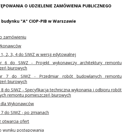
TĘPOWANIA O UDZIELENIE ZAMÓWIENIA PUBLICZNEGO
 budynku "A" CIOP-PIB w Warszawie
 o zamówieniu
Wykonawców
 1, 2, 3, 4 do SIWZ w wersji edytowalnej
nr 6 do SIWZ - Projekt wykonawczy architektury remontu
zeń biurowych
 nr 7 do SIWZ - Przedmiar robót budowlanych remontu
zeń biurowych
r 8 do SIWZ - Specyfikacja techniczna wykonania i odbioru robót
ych remontu pomieszczeń biurowych
a dla Wykonawców
r 7 do SIWZ - po zmianach
z otwarcia ofert
o wyniku postępowania