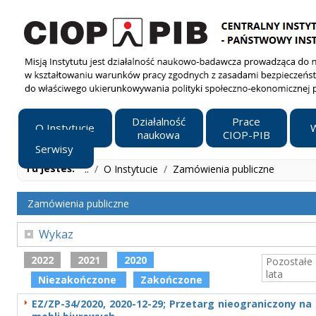
Działalność
Prace
O Instytucie
W
naukowa
CIOP-PIB
Serwisy
Tu jesteś:
..
/
O Instytucie
/
Zamówienia publiczne
Zamówienia publiczne
Wykaz
2022
2021
2020
Pozostałe
lata
Niezakończone
Zakończone
EZ/ZP-34/2020, 2020-12-29; Przetarg nieograniczony n