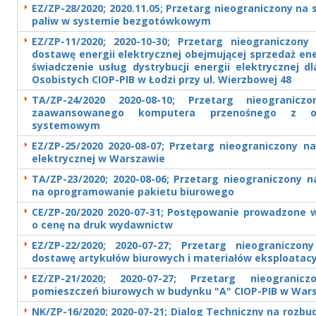
EZ/ZP-28/2020; 2020.11.05; Przetarg nieograniczony n
paliw w systemie bezgotówkowym
EZ/ZP-11/2020; 2020-10-30; Przetarg nieograniczon
dostawę energii elektrycznej obejmującej sprzedaż ener
świadczenie usług dystrybucji energii elektrycznej d
Osobistych CIOP-PIB w Łodzi przy ul. Wierzbowej 48
TA/ZP-24/2020 2020-08-10; Przetarg nieogranic
zaawansowanego komputera przenośnego z o
systemowym
EZ/ZP-25/2020 2020-08-07; Przetarg nieograniczony na
elektrycznej w Warszawie
TA/ZP-23/2020; 2020-08-06; Przetarg nieograniczony n
na oprogramowanie pakietu biurowego
CE/ZP-20/2020 2020-07-31; Postępowanie prowadzone w
o cenę na druk wydawnictw
EZ/ZP-22/2020; 2020-07-27; Przetarg nieograniczo
dostawę artykułów biurowych i materiałów eksploatac
EZ/ZP-21/2020; 2020-07-27; Przetarg nieograni
pomieszczeń biurowych w budynku "A" CIOP-PIB w War
NK/ZP-16/2020; 2020-07-21; Dialog Techniczny na rozb