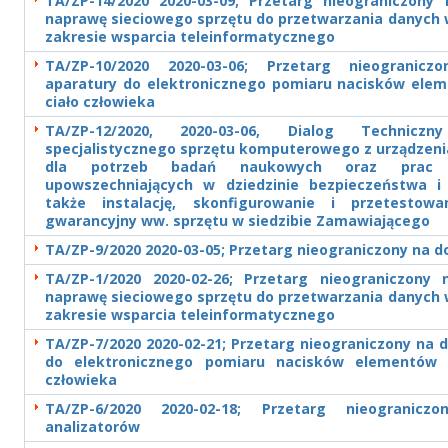
TA/ZP-14/2020 2020-03-09; Przetarg nieograniczony
naprawę sieciowego sprzętu do przetwarzania danych 
zakresie wsparcia teleinformatycznego
TA/ZP-10/2020 2020-03-06; Przetarg nieogranic
aparatury do elektronicznego pomiaru nacisków ele
ciało człowieka
TA/ZP-12/2020, 2020-03-06, Dialog Technic
specjalistycznego sprzętu komputerowego z urządzeni
dla potrzeb badań naukowych oraz prac 
upowszechniających w dziedzinie bezpieczeństwa i 
także instalację, skonfigurowanie i przetestow
gwarancyjny ww. sprzętu w siedzibie Zamawiającego
TA/ZP-9/2020 2020-03-05; Przetarg nieograniczony na 
TA/ZP-1/2020 2020-02-26; Przetarg nieograniczony 
naprawę sieciowego sprzętu do przetwarzania danych 
zakresie wsparcia teleinformatycznego
TA/ZP-7/2020 2020-02-21; Przetarg nieograniczony na 
do elektronicznego pomiaru nacisków elementów 
człowieka
TA/ZP-6/2020 2020-02-18; Przetarg nieogranic
analizatorów