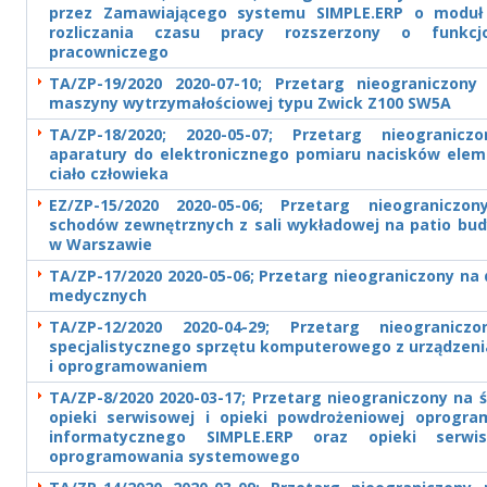
przez Zamawiającego systemu SIMPLE.ERP o moduł
rozliczania czasu pracy rozszerzony o funkcjo
pracowniczego
TA/ZP-19/2020 2020-07-10; Przetarg nieograniczony
maszyny wytrzymałościowej typu Zwick Z100 SW5A
TA/ZP-18/2020; 2020-05-07; Przetarg nieogranic
aparatury do elektronicznego pomiaru nacisków ele
ciało człowieka
EZ/ZP-15/2020 2020-05-06; Przetarg nieogranicz
schodów zewnętrznych z sali wykładowej na patio bud
w Warszawie
TA/ZP-17/2020 2020-05-06; Przetarg nieograniczony na
medycznych
TA/ZP-12/2020 2020-04-29; Przetarg nieogranic
specjalistycznego sprzętu komputerowego z urządzeni
i oprogramowaniem
TA/ZP-8/2020 2020-03-17; Przetarg nieograniczony na 
opieki serwisowej i opieki powdrożeniowej oprogr
informatycznego SIMPLE.ERP oraz opieki serwi
oprogramowania systemowego