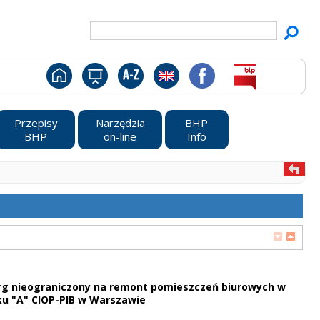
Przepisy
Narzędzia
BHP
BHP
on-line
Info
targ nieograniczony na remont pomieszczeń biurowych w
u "A" CIOP-PIB w Warszawie