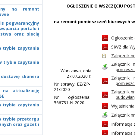
OGŁOSZENIE O WSZCZĘCIU POS
czony na remont
awie
na remont pomieszczeń biurowych w
wis pogwarancyjny
sparcia portalu i
stwa oraz siecią
Ogłoszenie
SIWZ dla 
 trybie zapytania
Załącznik nr
 trybie zapytania
Załącznik 
pomieszc
Warszawa, dnia
27.07.2020 r.
a dostawę skanera
Załącznik
pomieszc
Nr sprawy: EZ/ZP-
21/2020
 na aktualizację
Załącznik n
SE
Nr ogłoszenia:
budowlan
566731-N-2020
 trybie zapytania
Wyjaśnieni
Załącznik n
 trybie przetargu
Informacja 
nych oraz gazet i
Informacja 