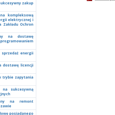
a sukcesywny zakup
y na kompleksową
gii elektrycznej i
la Zakładu Ochron
zony na dostawę
programowaniem
 sprzedaż energii
a dostawę licencji
 trybie zapytania
ny na sukcesywną
yjnych
czony na remont
szawie
udowę posiadanego