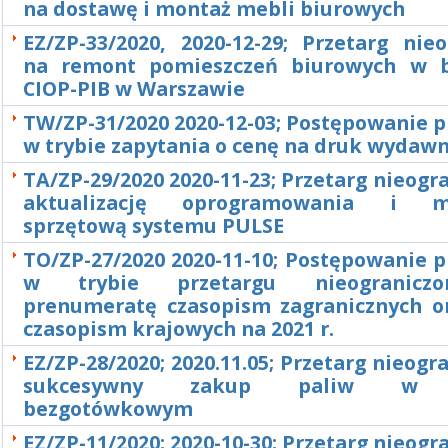
na dostawę i montaż mebli biurowych
EZ/ZP-33/2020, 2020-12-29; Przetarg nie
na remont pomieszczeń biurowych w 
CIOP-PIB w Warszawie
TW/ZP-31/2020 2020-12-03; Postępowanie 
w trybie zapytania o cenę na druk wydaw
TA/ZP-29/2020 2020-11-23; Przetarg nieogr
aktualizację oprogramowania i mo
sprzętową systemu PULSE
TO/ZP-27/2020 2020-11-10; Postępowanie 
w trybie przetargu nieogranicz
prenumeratę czasopism zagranicznych or
czasopism krajowych na 2021 r.
EZ/ZP-28/2020; 2020.11.05; Przetarg nieogr
sukcesywny zakup paliw w s
bezgotówkowym
EZ/ZP-11/2020; 2020-10-30; Przetarg nieogr