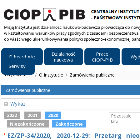
Działalność
Prace
O Instytucie
Wyd
naukowa
CIOP-PIB
Serwisy
Tu jesteś:
..
/
O Instytucie
/
Zamówienia publiczne
Zamówienia publiczne
Wykaz
2022
2021
2020
Pozostałe
lata
Niezakończone
Zakończone
EZ/ZP-34/2020, 2020-12-29; Przetarg nie