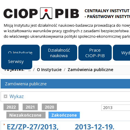
Działalność
Prace
O Instytucie
Wyd
naukowa
CIOP-PIB
Serwisy
Tu jesteś:
..
/
O Instytucie
/
Zamówienia publiczne
Zamówienia publiczne
Wykaz
2022
2021
2020
2013
Niezakończone
Zakończone
EZ/ZP-27/2013, 2013-12-19. 