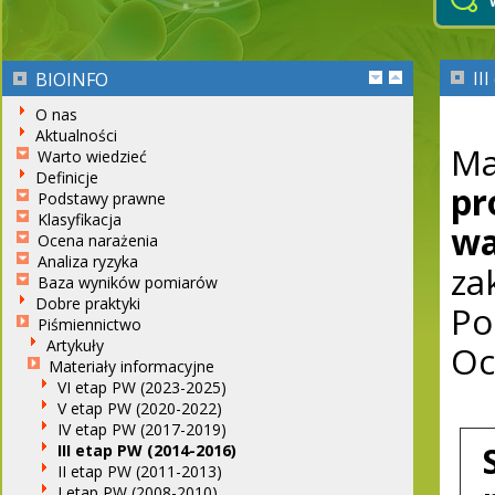
II
BIOINFO
O nas
Aktualności
Ma
Warto wiedzieć
Definicje
pr
Podstawy prawne
Klasyfikacja
wa
Ocena narażenia
Analiza ryzyka
za
Baza wyników pomiarów
Dobre praktyki
Po
Piśmiennictwo
Artykuły
Oc
Materiały informacyjne
VI etap PW (2023-2025)
V etap PW (2020-2022)
IV etap PW (2017-2019)
III etap PW (2014-2016)
II etap PW (2011-2013)
I etap PW (2008-2010)