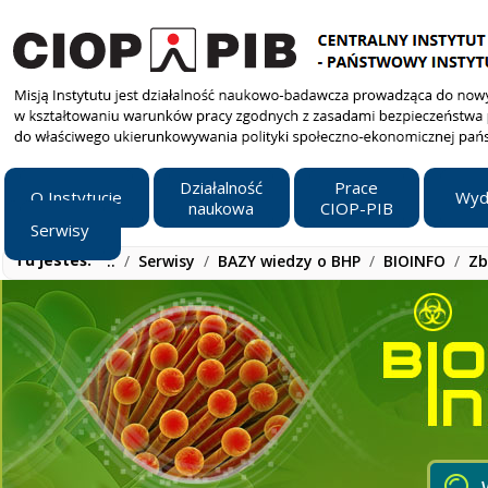
Działalność
Prace
O Instytucie
Wyd
naukowa
CIOP-PIB
Serwisy
Tu jesteś:
..
/
Serwisy
/
BAZY wiedzy o BHP
/
BIOINFO
/
Zb