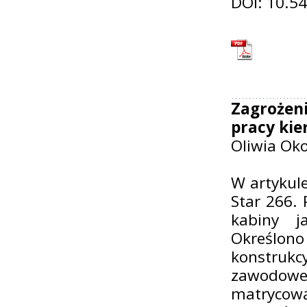
DOI: 10.5
Zagrożen
pracy ki
Oliwia Oko
W artykul
Star 266. 
kabiny j
Określon
konstrukc
zawodowe
matrycow