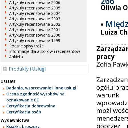
Artykuły recenzowane 2006
Oliwia O
Artykuły recenzowane 2005
Artykuły recenzowane 2004
Artykuły recenzowane 2003
Międz
Artykuły recenzowane 2002
Artykuły recenzowane 2001
Luiza C
Artykuły recenzowane 2000
Artykuły recenzowane 1999
Roczne spisy treści
Zarządza
Informacje dla autorów i recenzentów
pracy
Ankieta
Zofia Paw
Produkty i Usługi
Zarządza
USŁUGI
ogółu pra
Badania, wzorcowanie i inne usługi
warunki 
Ocena zgodność wyrobów na
oznakowanie CE
wprowadz
Certyfikacja dobrowolna
możliwoś
Certyfikacja osób
menedżers
Wydawnictwa
poprzez 
Książki, broszury