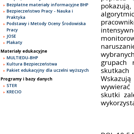
pokazują
Bezpłatne materiały informacyjne BHP
Bezpieczeństwo Pracy - Nauka i
algorytmi
Praktyka
pracowni
Podstawy i Metody Oceny Środowiska
intensyw
Pracy
JOSE
monitoro
Plakaty
naruszani
Materiały edukacyjne
wybranych
MULTIEDU-BHP
grupach r
Kultura Bezpieczeństwa
skutkach 
Pakiet edukacyjny dla uczelni wyższych
Wskazują
Programy i bazy danych
wywierać 
STER
KRECIO
skutki za
wykorzysta