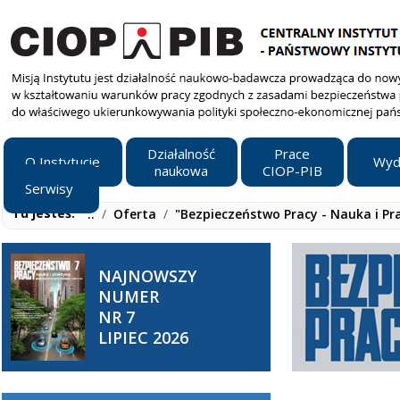
Działalność
Prace
O Instytucie
Wyd
naukowa
CIOP-PIB
Serwisy
Tu jesteś:
..
/
Oferta
/
"Bezpieczeństwo Pracy - Nauka i Pr
NAJNOWSZY
NUMER
NR 7
LIPIEC 2026