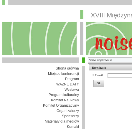
XVIII Między
Reset hasła
Strona główna
Miejsce konferencji
* E-mail:
Program
Ok
WAŻNE DATY
Wystawa
Program kulturalny
Komitet Naukowy
Komitet Organizacyjny
Organizatorzy
Sponsorzy
Materiały dla mediów
Kontakt