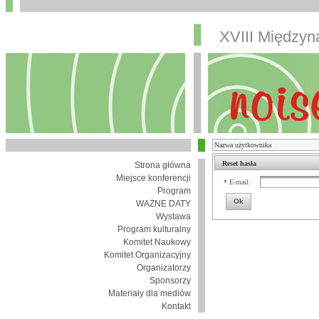
XVIII Między
Reset hasła
Strona główna
Miejsce konferencji
* E-mail:
Program
Ok
WAŻNE DATY
Wystawa
Program kulturalny
Komitet Naukowy
Komitet Organizacyjny
Organizatorzy
Sponsorzy
Materiały dla mediów
Kontakt