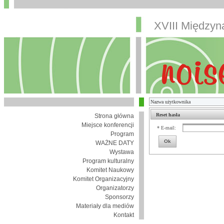
XVIII Między
Reset hasła
Strona główna
Miejsce konferencji
* E-mail:
Program
Ok
WAŻNE DATY
Wystawa
Program kulturalny
Komitet Naukowy
Komitet Organizacyjny
Organizatorzy
Sponsorzy
Materiały dla mediów
Kontakt