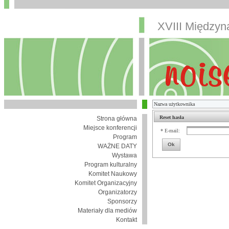
XVIII Między
Reset hasła
Strona główna
Miejsce konferencji
* E-mail:
Program
Ok
WAŻNE DATY
Wystawa
Program kulturalny
Komitet Naukowy
Komitet Organizacyjny
Organizatorzy
Sponsorzy
Materiały dla mediów
Kontakt