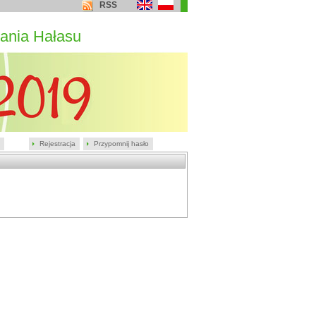
RSS
ania Hałasu
Rejestracja
Przypomnij hasło