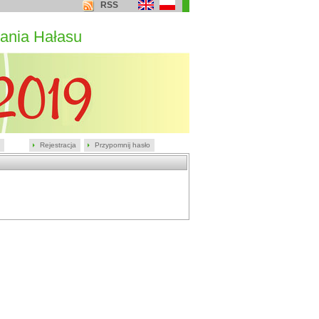
RSS
ania Hałasu
Rejestracja
Przypomnij hasło