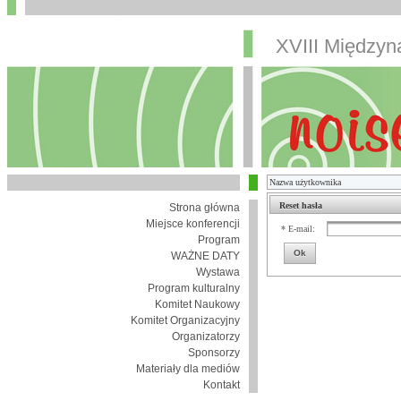
XVIII Między
Reset hasła
Strona główna
Miejsce konferencji
* E-mail:
Program
Ok
WAŻNE DATY
Wystawa
Program kulturalny
Komitet Naukowy
Komitet Organizacyjny
Organizatorzy
Sponsorzy
Materiały dla mediów
Kontakt