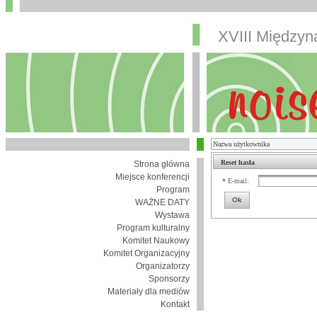
XVIII Między
Reset hasła
Strona główna
Miejsce konferencji
* E-mail:
Program
Ok
WAŻNE DATY
Wystawa
Program kulturalny
Komitet Naukowy
Komitet Organizacyjny
Organizatorzy
Sponsorzy
Materiały dla mediów
Kontakt