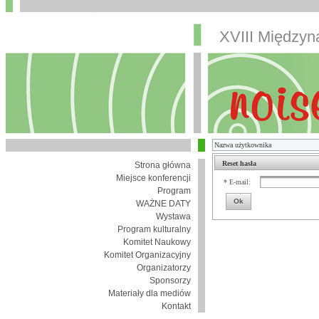
XVIII Między
Reset hasła
Strona główna
Miejsce konferencji
* E-mail:
Program
Ok
WAŻNE DATY
Wystawa
Program kulturalny
Komitet Naukowy
Komitet Organizacyjny
Organizatorzy
Sponsorzy
Materiały dla mediów
Kontakt