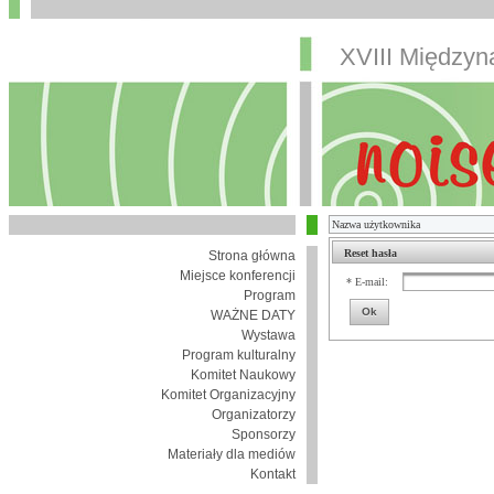
XVIII Między
Reset hasła
Strona główna
Miejsce konferencji
* E-mail:
Program
Ok
WAŻNE DATY
Wystawa
Program kulturalny
Komitet Naukowy
Komitet Organizacyjny
Organizatorzy
Sponsorzy
Materiały dla mediów
Kontakt