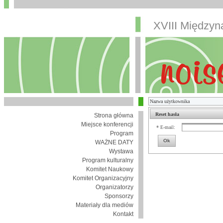
XVIII Między
Reset hasła
Strona główna
Miejsce konferencji
* E-mail:
Program
Ok
WAŻNE DATY
Wystawa
Program kulturalny
Komitet Naukowy
Komitet Organizacyjny
Organizatorzy
Sponsorzy
Materiały dla mediów
Kontakt