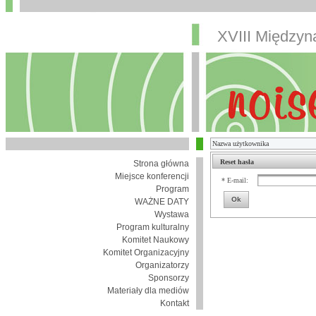
XVIII Między
Reset hasła
Strona główna
Miejsce konferencji
* E-mail:
Program
Ok
WAŻNE DATY
Wystawa
Program kulturalny
Komitet Naukowy
Komitet Organizacyjny
Organizatorzy
Sponsorzy
Materiały dla mediów
Kontakt