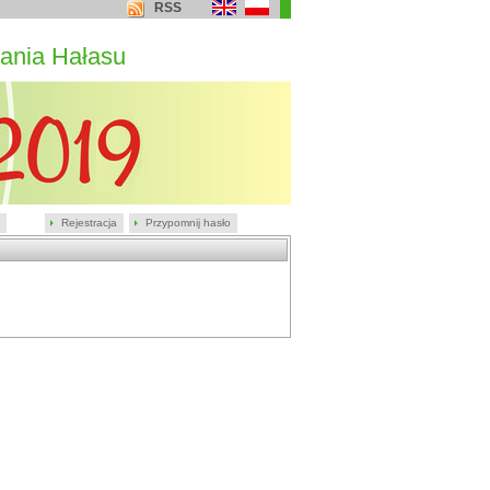
RSS
ania Hałasu
Rejestracja
Przypomnij hasło