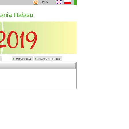
RSS
ania Hałasu
Rejestracja
Przypomnij hasło