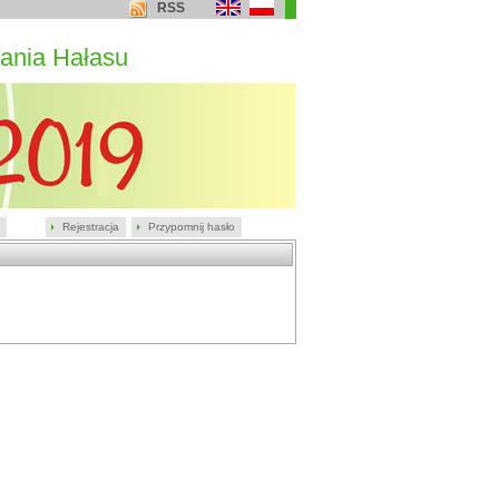
RSS
ania Hałasu
Rejestracja
Przypomnij hasło