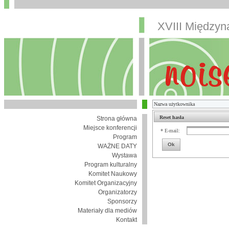
XVIII Między
Reset hasła
Strona główna
Miejsce konferencji
* E-mail:
Program
Ok
WAŻNE DATY
Wystawa
Program kulturalny
Komitet Naukowy
Komitet Organizacyjny
Organizatorzy
Sponsorzy
Materiały dla mediów
Kontakt