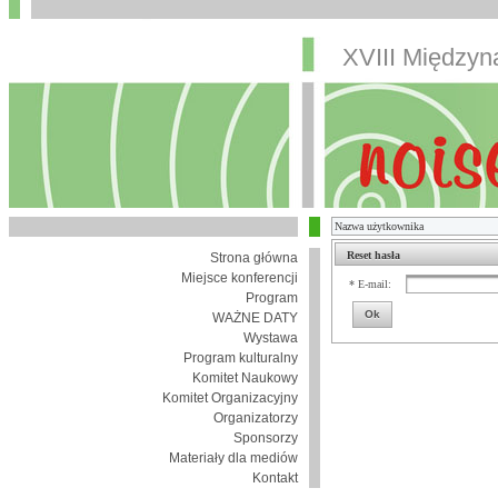
XVIII Między
Reset hasła
Strona główna
Miejsce konferencji
* E-mail:
Program
Ok
WAŻNE DATY
Wystawa
Program kulturalny
Komitet Naukowy
Komitet Organizacyjny
Organizatorzy
Sponsorzy
Materiały dla mediów
Kontakt