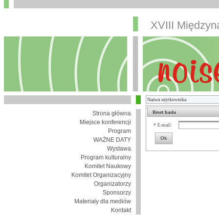
XVIII Między
Reset hasła
Strona główna
Miejsce konferencji
* E-mail:
Program
Ok
WAŻNE DATY
Wystawa
Program kulturalny
Komitet Naukowy
Komitet Organizacyjny
Organizatorzy
Sponsorzy
Materiały dla mediów
Kontakt