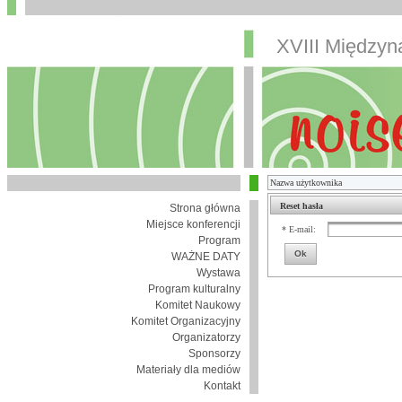
XVIII Między
Reset hasła
Strona główna
Miejsce konferencji
* E-mail:
Program
Ok
WAŻNE DATY
Wystawa
Program kulturalny
Komitet Naukowy
Komitet Organizacyjny
Organizatorzy
Sponsorzy
Materiały dla mediów
Kontakt