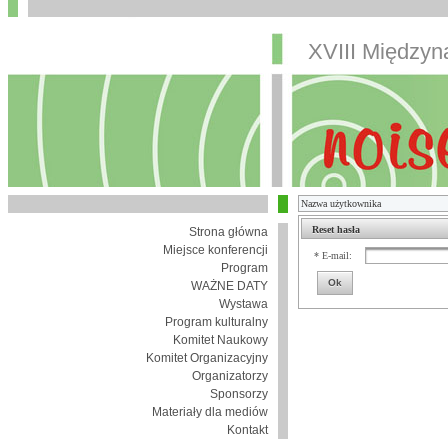
XVIII Między
Reset hasła
Strona główna
Miejsce konferencji
* E-mail:
Program
Ok
WAŻNE DATY
Wystawa
Program kulturalny
Komitet Naukowy
Komitet Organizacyjny
Organizatorzy
Sponsorzy
Materiały dla mediów
Kontakt