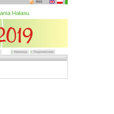
RSS
ania Hałasu
Rejestracja
Przypomnij hasło